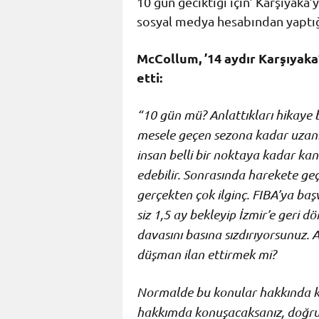
10 gün geciktiği için’ Karşıyaka’
sosyal medya hesabından yaptığı
McCollum, ’14 aydır Karşıyaka
etti:
“10 gün mü? Anlattıkları hikaye 
mesele geçen sezona kadar uzanıy
insan belli bir noktaya kadar k
edebilir. Sonrasında harekete g
gerçekten çok ilginç. FIBA’ya ba
siz 1,5 ay bekleyip İzmir’e geri
davasını basına sızdırıyorsunuz.
düşman ilan ettirmek mi?
Normalde bu konular hakkında 
hakkımda konuşacaksanız, doğruy