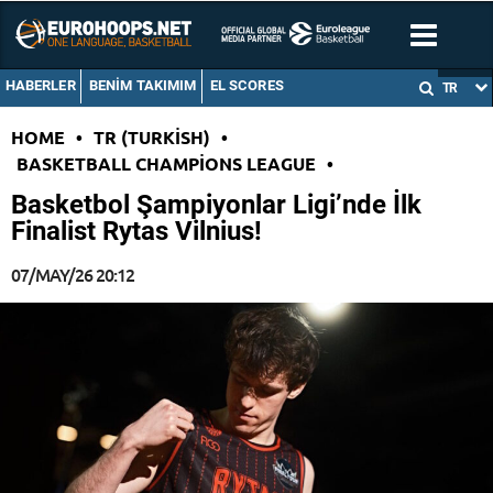
HABERLER
BENIM TAKIMIM
EL SCORES
TR
HOME
•
TR (TURKISH)
•
BASKETBALL CHAMPIONS LEAGUE
•
Basketbol Şampiyonlar Ligi’nde İlk
Finalist Rytas Vilnius!
07/MAY/26 20:12