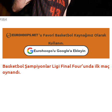
FIBA
'u Favori Basketbol Kaynağınız Olarak
Kullanın.
Eurohoops'u Google'a Ekleyin
Basketbol Şampiyonlar Ligi Final Four’unda ilk maç
oynandı.