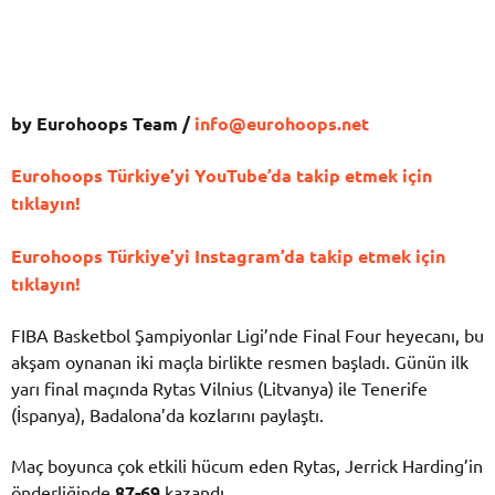
by Eurohoops Team /
info@eurohoops.net
Eurohoops Türkiye’yi YouTube’da takip etmek için
tıklayın!
Eurohoops Türkiye’yi Instagram’da takip etmek için
tıklayın!
FIBA Basketbol Şampiyonlar Ligi’nde Final Four heyecanı, bu
akşam oynanan iki maçla birlikte resmen başladı. Günün ilk
yarı final maçında Rytas Vilnius (Litvanya) ile Tenerife
(İspanya), Badalona’da kozlarını paylaştı.
Maç boyunca çok etkili hücum eden Rytas, Jerrick Harding’in
önderliğinde
87-69
kazandı.