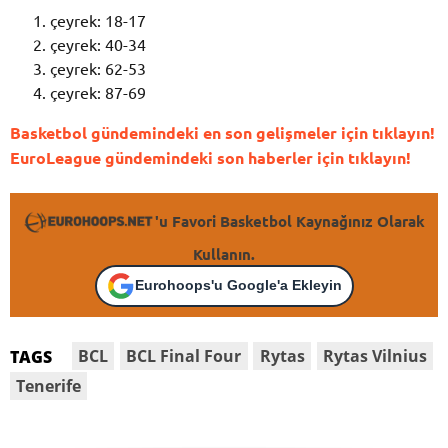
çeyrek: 18-17
çeyrek: 40-34
çeyrek: 62-53
çeyrek: 87-69
Basketbol gündemindeki en son gelişmeler için tıklayın!
EuroLeague gündemindeki son haberler için tıklayın!
'u Favori Basketbol Kaynağınız Olarak
Kullanın.
Eurohoops'u Google'a Ekleyin
BCL
BCL Final Four
Rytas
Rytas Vilnius
TAGS
Tenerife