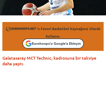
'u Favori Basketbol Kaynağınız Olarak
Kullanın.
Eurohoops'u Google'a Ekleyin
Galatasaray MCT Technic, kadrosuna bir takviye
daha yaptı.