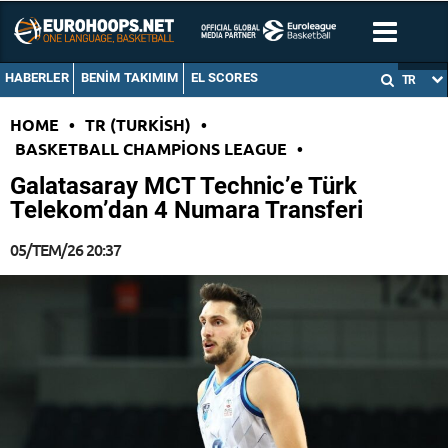
HABERLER
BENIM TAKIMIM
EL SCORES
TR
HOME
•
TR (TURKISH)
•
BASKETBALL CHAMPIONS LEAGUE
•
Galatasaray MCT Technic’e Türk
Telekom’dan 4 Numara Transferi
05/TEM/26 20:37