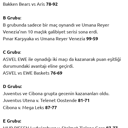
Bakken Bears vs Aris
78-92
B Grubu
:
B grubunda sadece bir maç oynandı ve Umana Reyer
Venezia’nın 10 maçlık galibiyet serisi sona erdi.
Pınar Karşıyaka vs Umana Reyer Venezia
99-59
C Grubu
:
ASVEL EWE ile oynadığı iki maçı da kazanarak puan eşitliği
durumundaki avantajı eline geçirdi.
ASVEL vs EWE Baskets
76-69
D Grubu:
Juventus ve Cibona grupta gecenin kazananları oldu.
Juventus Utena v. Telenet Oostende
81-71
Cibona v. Mega Leks
87-77
E Grubu:
MHP RIESEN Ludwigsburg v. Stelmet Zielona Gora
87-77