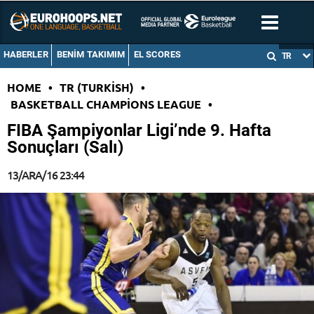
HABERLER
BENIM TAKIMIM
EL SCORES
TR
HOME
•
TR (TURKISH)
•
BASKETBALL CHAMPIONS LEAGUE
•
FIBA Şampiyonlar Ligi’nde 9. Hafta
Sonuçları (Salı)
13/ARA/16 23:44