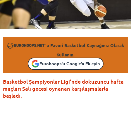
'u Favori Basketbol Kaynağınız Olarak
Kullanın.
Eurohoops'u Google'a Ekleyin
Basketbol Şampiyonlar Ligi’nde dokuzuncu hafta
maçları Salı gecesi oynanan karşılaşmalarla
başladı.