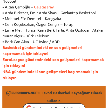
Novotel
▪
Altan Çamoğlu –
Galatasaray
▪
Arda Birkeser, Emir Arda Sivas – Gaziantep Basketbol
▪
Mehmet Efe Demirel – Karşıyaka
▪
Cem Küçüközkan, Özgür Cengiz – Tofaş
▪
Emre Melih Tunca, Kaan Berk Tarla, Arda Özdoğan, Atakan
Murat Biçer – Türk Telekom
▪
Berk Can Akın – UC Irvine / ABD
Basketbol gündemindeki en son gelişmeleri
kaçırmamak için tıklayın!
EuroLeague gündemindeki son gelişmeleri kaçırmamak
için tıklayın!
NBA gündemindeki son gelişmeleri kaçırmamak için
tıklayın!
'u Favori Basketbol Kaynağınız Olarak
Kullanın.