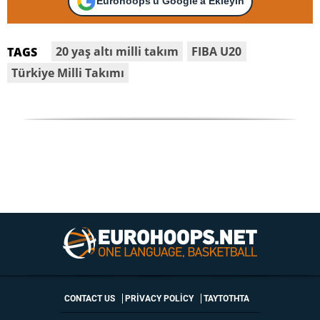
Eurohoops'u Google'a Ekleyin
20 yaş altı milli takım
FIBA U20
TAGS
Türkiye Milli Takımı
CONTACT US
PRIVACY POLICY
ΤΑΥΤΟΤΗΤΑ