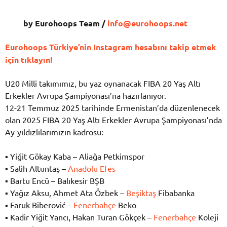
by Eurohoops Team /
info@eurohoops.net
Eurohoops Türkiye’nin Instagram hesabını takip etmek
için tıklayın!
U20 Milli takımımız, bu yaz oynanacak FIBA
20 Yaş Altı
Erkekler Avrupa Şampiyonası’na hazırlanıyor.
12-21 Temmuz 2025 tarihinde Ermenistan’da düzenlenecek
olan 2025 FIBA 20 Yaş Altı Erkekler Avrupa Şampiyonası’nda
Ay-yıldızlılarımızın kadrosu:
▪
Yiğit Gökay Kaba – Aliağa Petkimspor
▪
Salih Altuntaş –
Anadolu Efes
▪
Bartu Encü – Balıkesir BŞB
▪
Yağız Aksu, Ahmet Ata Özbek –
Beşiktaş
Fibabanka
▪
Faruk Biberović –
Fenerbahçe
Beko
▪
Kadir Yiğit Yancı, Hakan Turan Gökçek –
Fenerbahçe
Koleji