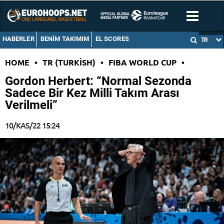
HABERLER
BENIM TAKIMIM
EL SCORES
TR
HOME
•
TR (TURKISH)
•
FIBA WORLD CUP
•
Gordon Herbert: “Normal Sezonda
Sadece Bir Kez Milli Takım Arası
Verilmeli”
10/KAS/22 15:24