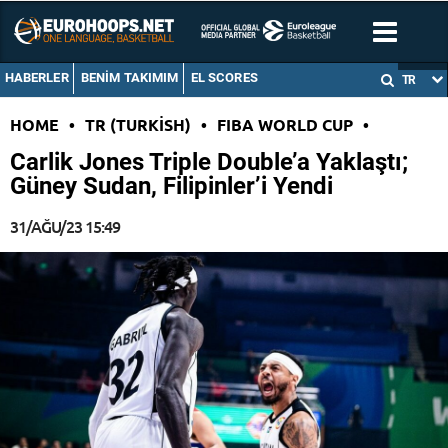
HABERLER
BENIM TAKIMIM
EL SCORES
TR
HOME
•
TR (TURKISH)
•
FIBA WORLD CUP
•
Carlik Jones Triple Double’a Yaklaştı;
Güney Sudan, Filipinler’i Yendi
31/AĞU/23 15:49