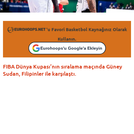
'u Favori Basketbol Kaynağınız Olarak
Kullanın.
Eurohoops'u Google'a Ekleyin
FIBA Dünya Kupası’nın sıralama maçında Güney
Sudan, Filipinler ile karşılaştı.