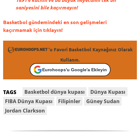
saniyesini bile kaçırmayın!
Basketbol gündemindeki en son gelişmeleri
kaçırmamak için tıklayın!
'u Favori Basketbol Kaynağınız Olarak
Kullanın.
Eurohoops'u Google'a Ekleyin
Basketbol dünya kupası
Dünya Kupası
TAGS
FIBA Dünya Kupası
Filipinler
Güney Sudan
Jordan Clarkson