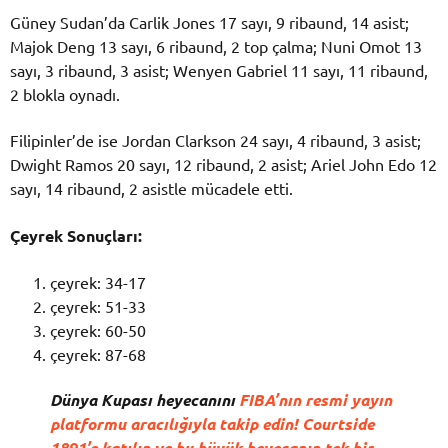
Güney Sudan’da Carlik Jones 17 sayı, 9 ribaund, 14 asist;
Majok Deng 13 sayı, 6 ribaund, 2 top çalma; Nuni Omot 13
sayı, 3 ribaund, 3 asist; Wenyen Gabriel 11 sayı, 11 ribaund,
2 blokla oynadı.
Filipinler’de ise Jordan Clarkson 24 sayı, 4 ribaund, 3 asist;
Dwight Ramos 20 sayı, 12 ribaund, 2 asist; Ariel John Edo 12
sayı, 14 ribaund, 2 asistle mücadele etti.
Çeyrek Sonuçları:
çeyrek: 34-17
çeyrek: 51-33
çeyrek: 60-50
çeyrek: 87-68
Dünya Kupası heyecanını
FIBA’nın resmi yayın
platformu aracılığıyla takip edin! Courtside
1891’e katılın ve bu büyük heyecanın tek bir