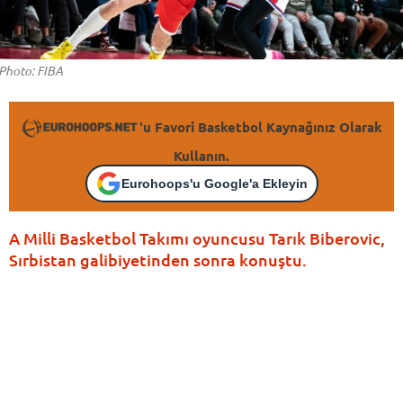
Photo: FIBA
'u Favori Basketbol Kaynağınız Olarak
Kullanın.
Eurohoops'u Google'a Ekleyin
A Milli Basketbol Takımı oyuncusu Tarık Biberovic,
Sırbistan galibiyetinden sonra konuştu.