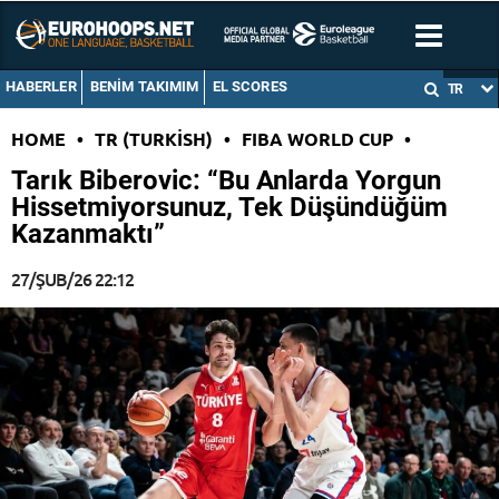
HABERLER
BENIM TAKIMIM
EL SCORES
TR
HOME
•
TR (TURKISH)
•
FIBA WORLD CUP
•
Tarık Biberovic: “Bu Anlarda Yorgun
Hissetmiyorsunuz, Tek Düşündüğüm
Kazanmaktı”
27/ŞUB/26 22:12