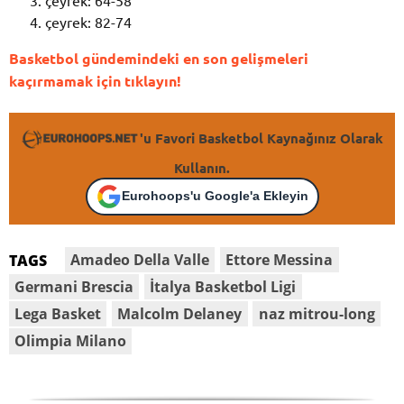
çeyrek: 64-58
çeyrek: 82-74
Basketbol gündemindeki en son gelişmeleri
kaçırmamak için tıklayın!
'u Favori Basketbol Kaynağınız Olarak
Kullanın.
Eurohoops'u Google'a Ekleyin
Amadeo Della Valle
Ettore Messina
TAGS
Germani Brescia
İtalya Basketbol Ligi
Lega Basket
Malcolm Delaney
naz mitrou-long
Olimpia Milano