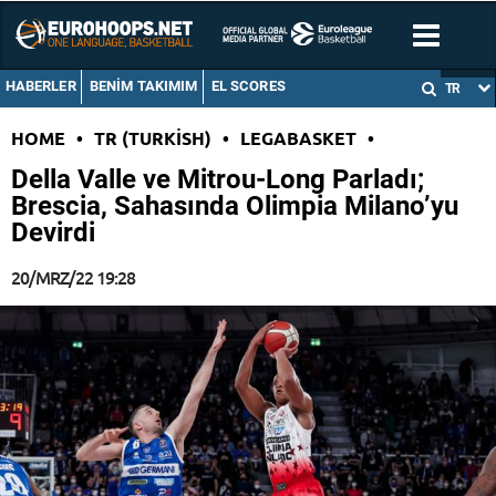
HABERLER
BENIM TAKIMIM
EL SCORES
TR
HOME
•
TR (TURKISH)
•
LEGABASKET
•
Della Valle ve Mitrou-Long Parladı;
Brescia, Sahasında Olimpia Milano’yu
Devirdi
20/MRZ/22 19:28