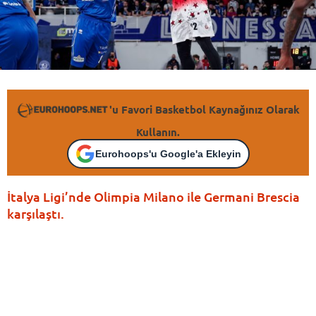
'u Favori Basketbol Kaynağınız Olarak
Kullanın.
Eurohoops'u Google'a Ekleyin
İtalya Ligi’nde Olimpia Milano ile Germani Brescia
karşılaştı.