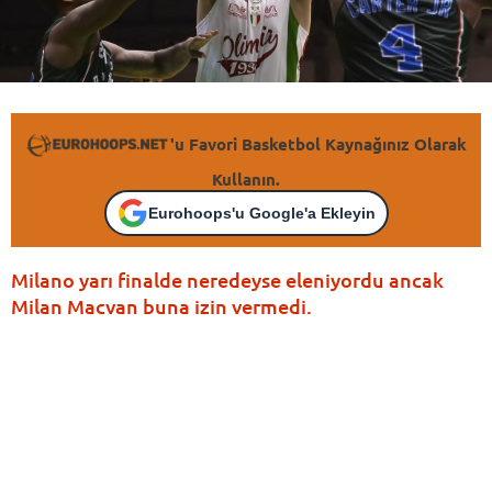
'u Favori Basketbol Kaynağınız Olarak
Kullanın.
Eurohoops'u Google'a Ekleyin
Milano yarı finalde neredeyse eleniyordu ancak
Milan Macvan buna izin vermedi.