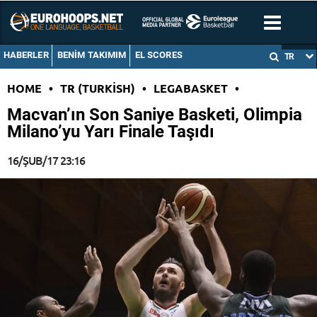
HABERLER
BENIM TAKIMIM
EL SCORES
TR
HOME
•
TR (TURKISH)
•
LEGABASKET
•
Macvan’ın Son Saniye Basketi, Olimpia
Milano’yu Yarı Finale Taşıdı
16/ŞUB/17 23:16