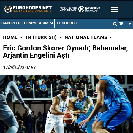
HABERLER
BENIM TAKIMIM
EL SCORES
TR
HOME
•
TR (TURKISH)
•
NATIONAL TEAMS
•
Eric Gordon Skorer Oynadı; Bahamalar,
Arjantin Engelini Aştı
17/AĞU/23 07:57