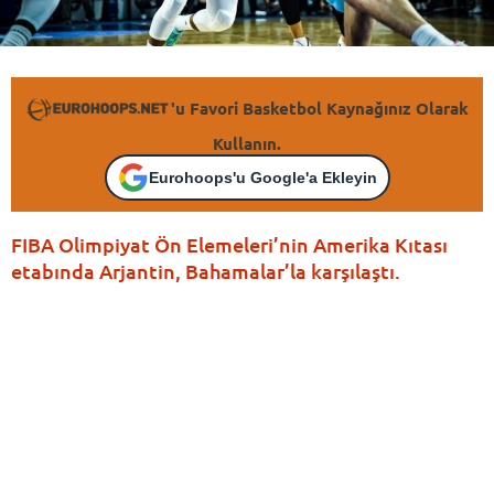
'u Favori Basketbol Kaynağınız Olarak
Kullanın.
Eurohoops'u Google'a Ekleyin
FIBA Olimpiyat Ön Elemeleri’nin Amerika Kıtası
etabında Arjantin, Bahamalar’la karşılaştı.