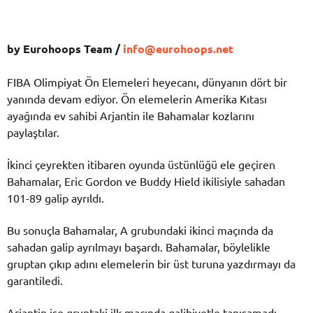
by Eurohoops Team /
info@eurohoops.net
FIBA Olimpiyat Ön Elemeleri heyecanı, dünyanın dört bir
yanında devam ediyor. Ön elemelerin Amerika Kıtası
ayağında ev sahibi Arjantin ile Bahamalar kozlarını
paylaştılar.
İkinci çeyrekten itibaren oyunda üstünlüğü ele geçiren
Bahamalar, Eric Gordon ve Buddy Hield ikilisiyle sahadan
101-89 galip ayrıldı.
Bu sonuçla Bahamalar, A grubundaki ikinci maçında da
sahadan galip ayrılmayı başardı. Bahamalar, böylelikle
gruptan çıkıp adını elemelerin bir üst turuna yazdırmayı da
garantiledi.
Arjantin ise gruptaki ilk maçında galibiyetle tanışamadı.