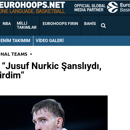
MILLI
NBA
EUROHOOPS FIRIN
BAHIS
TAKIMLAR
BENIM TAKIMIM
VIDEO GALERI
ONAL TEAMS
•
 “Jusuf Nurkic Şanslıydı,
lirdim”