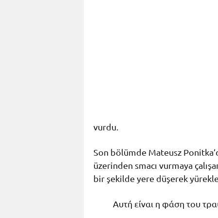
vurdu.
Son bölümde Mateusz Ponitka’da
üzerinden smacı vurmaya çalışa
bir şekilde yere düşerek yürekle
Αυτή είναι η φάση του τρ