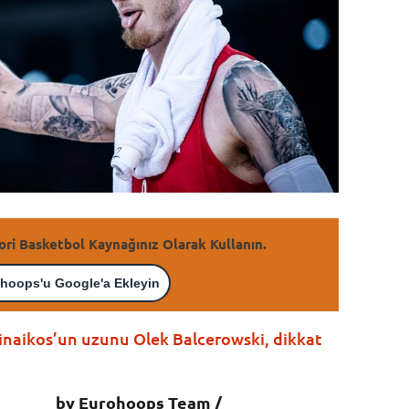
ori Basketbol Kaynağınız Olarak Kullanın.
hoops'u Google'a Ekleyin
hinaikos’un uzunu Olek Balcerowski, dikkat
by Eurohoops Team /