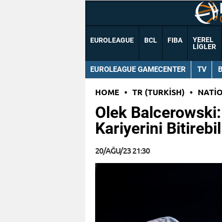
YEREL
EUROLEAGUE
BCL
FIBA
LIGLER
EUROLEAGUE GAMECENTER
TV
HOME
•
TR (TURKISH)
•
NATI
Olek Balcerowski:
Kariyerini Bitirebi
20/AĞU/23 21:30