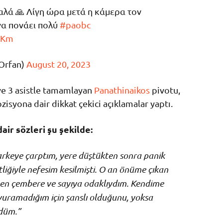
αλά 🙏 Λίγη ώρα μετά η κάμερα τον
να πονάει πολύ
#paobc
fKm
Orfan)
August 20, 2023
 ve 3 asistle tamamlayan
Panathinaikos
pivotu,
isyona dair dikkat çekici açıklamalar yaptı.
ir sözleri şu şekilde:
parkeye çarptım, yere düştükten sonra panik
liğiyle nefesim kesilmişti. O an önüme çıkan
en çembere ve sayıya odaklıydım. Kendime
 vuramadığım için şanslı olduğunu, yoksa
ndüm.”