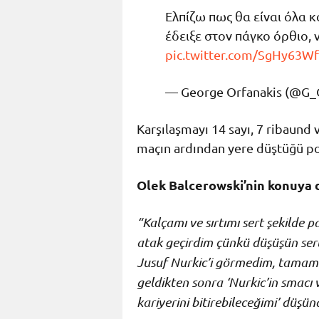
Ελπίζω πως θα είναι όλα κ
έδειξε στον πάγκο όρθιο, 
pic.twitter.com/SgHy63W
— George Orfanakis (@G_
Karşılaşmayı 14 sayı, 7 ribaund
maçın ardından yere düştüğü poz
Olek Balcerowski’nin konuya da
“Kalçamı ve sırtımı sert şekilde 
atak geçirdim çünkü düşüşün sert
Jusuf Nurkic’i görmedim, tamam
geldikten sonra ‘Nurkic’in smacı
kariyerini bitirebileceğimi’ düşü