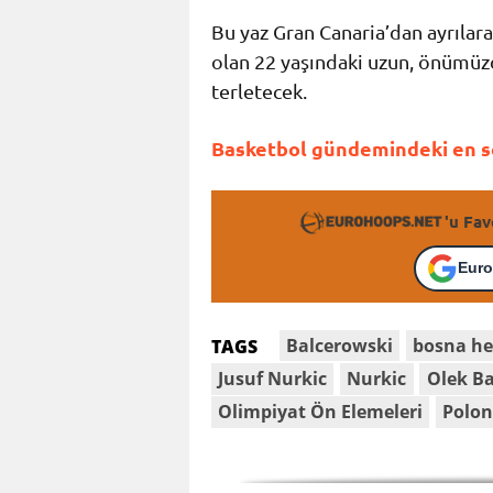
Bu yaz Gran Canaria’dan ayrılar
olan 22 yaşındaki uzun, önümüzd
terletecek.
Basketbol gündemindeki en so
'u Fav
Euro
Balcerowski
bosna he
TAGS
Jusuf Nurkic
Nurkic
Olek Ba
Olimpiyat Ön Elemeleri
Polo