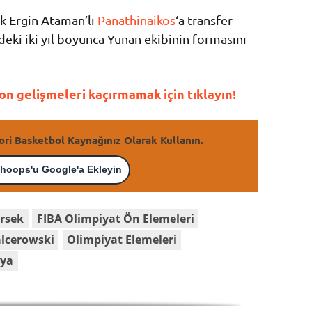
ak Ergin Ataman’lı
Panathinaikos
‘a transfer
eki iki yıl boyunca Yunan ekibinin formasını
n gelişmeleri kaçırmamak için tıklayın!
ori Basketbol Kaynağınız Olarak Kullanın.
hoops'u Google'a Ekleyin
rsek
FIBA Olimpiyat Ön Elemeleri
lcerowski
Olimpiyat Elemeleri
nya