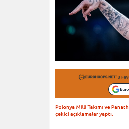
'u Fav
Euro
Polonya Milli Takımı ve Panat
çekici açıklamalar yaptı.