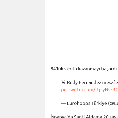
84’lük skorla kazanmayı başardı.
🚨 Rudy Fernandez mesafe t
pic.twitter.com/ttjsyNsk3
— Eurohoops Türkiye (@
İspanya’da Santi Aldama 20 sayı