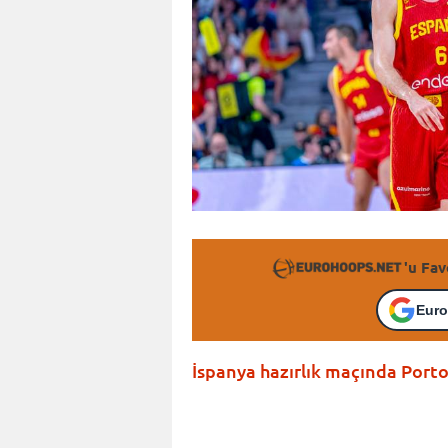
'u Fav
Euro
İspanya hazırlık maçında Porto