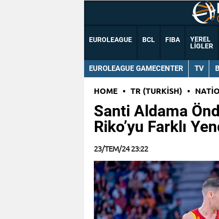
YEREL
EUROLEAGUE
BCL
FIBA
LIGLER
EUROLEAGUE GAMECENTER
TV
HOME
•
TR (TURKISH)
•
NATI
Santi Aldama Önde
Riko’yu Farklı Yen
23/TEM/24 23:22