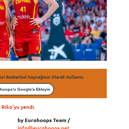
ori Basketbol Kaynağınız Olarak Kullanın.
hoops'u Google'a Ekleyin
 Riko’yu yendi.
by Eurohoops Team /
info@eurohoops.net