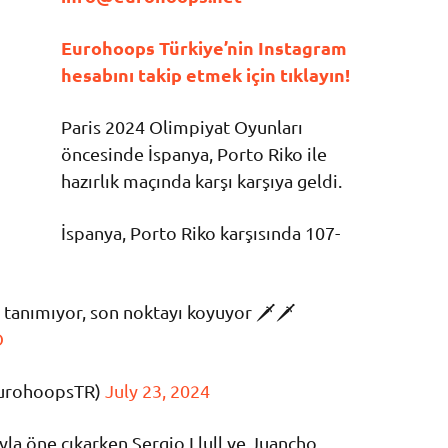
Eurohoops Türkiye’nin Instagram
hesabını takip etmek için tıklayın!
Paris 2024 Olimpiyat Oyunları
öncesinde İspanya, Porto Riko ile
hazırlık maçında karşı karşıya geldi.
İspanya, Porto Riko karşısında 107-
anımıyor, son noktayı koyuyor 🗡️🗡️
O
EurohoopsTR)
July 23, 2024
yla öne çıkarken Sergio Llull ve Juancho