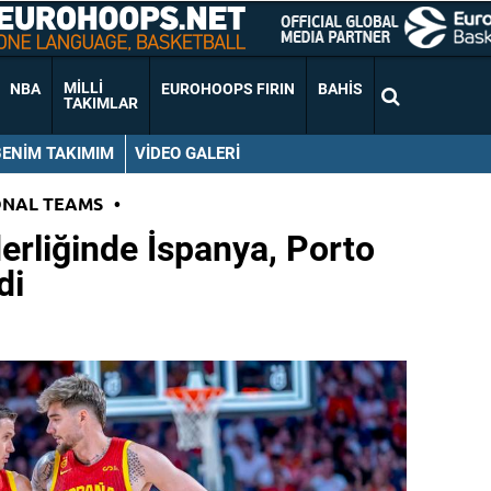
MILLI
NBA
EUROHOOPS FIRIN
BAHIS
TAKIMLAR
BENIM TAKIMIM
VIDEO GALERI
ONAL TEAMS
•
rliğinde İspanya, Porto
di