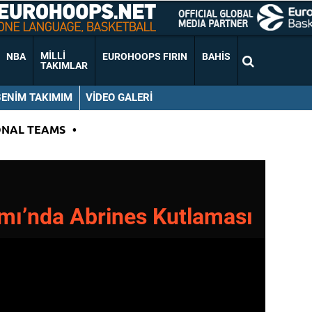
MILLI
NBA
EUROHOOPS FIRIN
BAHIS
TAKIMLAR
BENIM TAKIMIM
VIDEO GALERI
ONAL TEAMS
•
ımı’nda Abrines Kutlaması