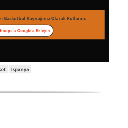
ri Basketbol Kaynağınız Olarak Kullanın.
hoops'u Google'a Ekleyin
ket
İspanya