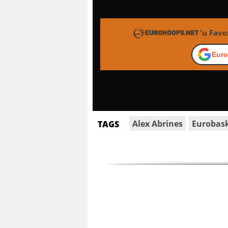
'u Favo
Euro
Alex Abrines
Eurobas
TAGS