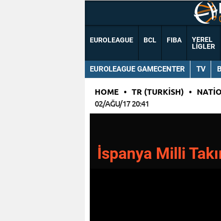
YEREL
EUROLEAGUE
BCL
FIBA
LIGLER
EUROLEAGUE GAMECENTER
TV
HOME
•
TR (TURKISH)
•
NATI
02/AĞU/17 20:41
İspanya Milli Tak