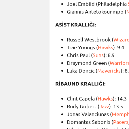
Joel Embiid (Philadelphia
Giannis Antetokounmpo (
ASİST KRALLIĞI:
Russell Westbrook (
Wizar
Trae Youngs (
Hawks
): 9.4
Chris Paul (
Suns
): 8.9
Draymond Green (
Warrior
Luka Doncic (
Mavericks
): 8
RİBAUND KRALLIĞI:
Clint Capela (
Hawks
): 14.3
Rudy Gobert (
Jazz
): 13.5
Jonas Valanciunas (
Memphi
Domantas Sabonis (
Pacers