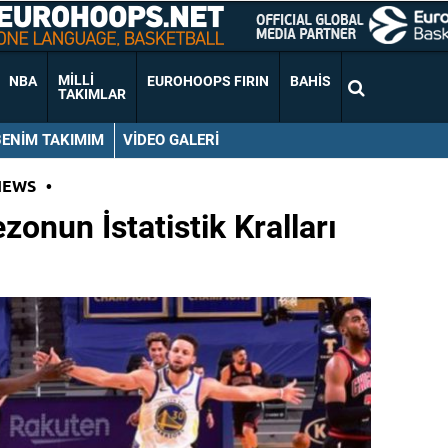
MILLI
NBA
EUROHOOPS FIRIN
BAHIS
TAKIMLAR
BENIM TAKIMIM
VIDEO GALERI
NEWS
•
onun İstatistik Kralları