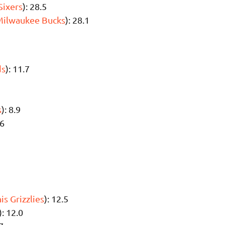
Sixers
): 28.5
Milwaukee Bucks
): 28.1
ds
): 11.7
s
): 8.9
.6
s Grizzlies
): 12.5
): 12.0