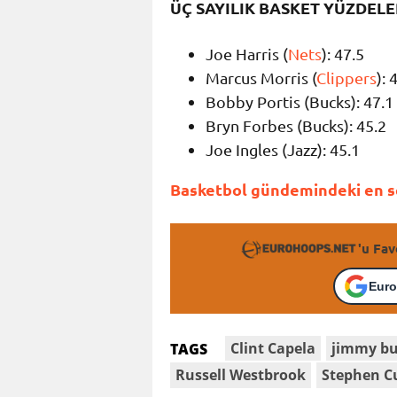
ÜÇ SAYILIK BASKET YÜZDELE
Joe Harris (
Nets
): 47.5
Marcus Morris (
Clippers
): 
Bobby Portis (Bucks): 47.1
Bryn Forbes (Bucks): 45.2
Joe Ingles (Jazz): 45.1
Basketbol gündemindeki en so
'u Fav
Euro
Clint Capela
jimmy bu
TAGS
Russell Westbrook
Stephen C