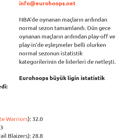
info@eurohoops.net
NBA’de oynanan maçların ardından
normal sezon tamamlandı. Dün gece
oynanan maçların ardından play-off ve
play-in’de eşleşmeler belli olurken
normal sezonun istatistik
kategorilerinin de liderleri de netleşti.
Eurohoops büyük ligin istatistik
di:
te Warriors
): 32.0
.3
il Blaizers): 28.8