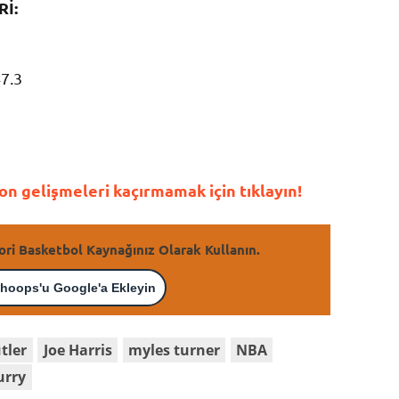
Rİ:
47.3
n gelişmeleri kaçırmamak için tıklayın!
ori Basketbol Kaynağınız Olarak Kullanın.
hoops'u Google'a Ekleyin
tler
Joe Harris
myles turner
NBA
urry