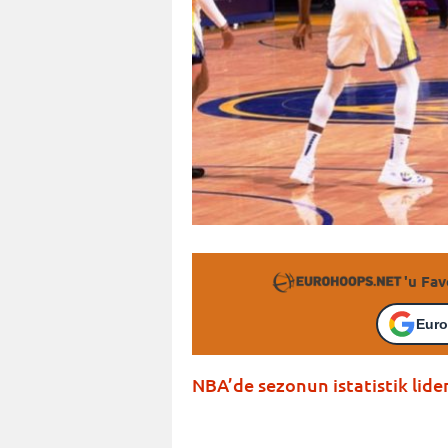
'u Fav
Euro
NBA’de sezonun istatistik lide