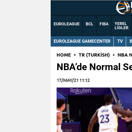
YEREL
EUROLEAGUE
BCL
FIBA
LIGLER
EUROLEAGUE GAMECENTER
TV
HOME
•
TR (TURKISH)
•
NBA 
NBA’de Normal Sez
17/MAY/21 11:12