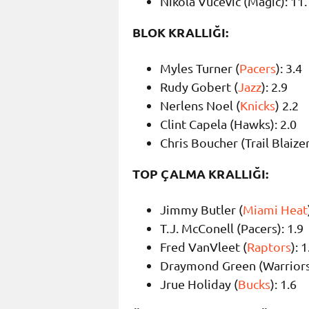
Nikola Vucevic (Magic): 11.
BLOK KRALLIĞI:
Myles Turner (
Pacers
): 3.4
Rudy Gobert (
Jazz
): 2.9
Nerlens Noel (
Knicks
) 2.2
Clint Capela (Hawks): 2.0
Chris Boucher (Trail Blaizer
TOP ÇALMA KRALLIĞI:
Jimmy Butler (
Miami Heat
T.J. McConell (Pacers): 1.9
Fred VanVleet (
Raptors
): 1
Draymond Green (Warriors)
Jrue Holiday (
Bucks
): 1.6