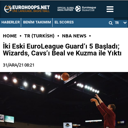
HABERLER
BENIM TAKIMIM
EL SCORES
TR
HOME
•
TR (TURKISH)
•
NBA NEWS
•
İki Eski EuroLeague Guard’ı 5 Başladı;
Wizards, Cavs’ı Beal ve Kuzma ile Yıktı
31/ARA/21 08:21