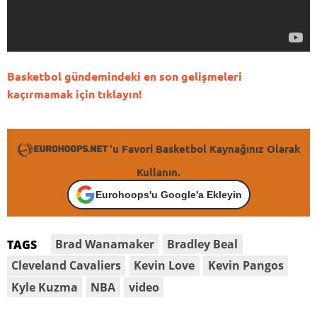
Basketbol gündemindeki en son gelişmeleri
kaçırmamak için tıklayın!
'u Favori Basketbol Kaynağınız Olarak
Kullanın.
Eurohoops'u Google'a Ekleyin
Brad Wanamaker
Bradley Beal
TAGS
Cleveland Cavaliers
Kevin Love
Kevin Pangos
Kyle Kuzma
NBA
video