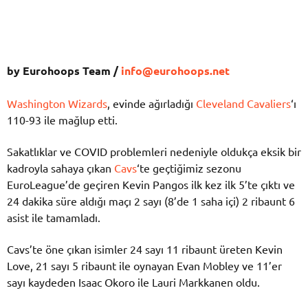
by Eurohoops Team /
info@eurohoops.net
Washington Wizards
, evinde ağırladığı
Cleveland Cavaliers
‘ı
110-93 ile mağlup etti.
Sakatlıklar ve COVID problemleri nedeniyle oldukça eksik bir
kadroyla sahaya çıkan
Cavs
‘te geçtiğimiz sezonu
EuroLeague’de geçiren Kevin Pangos ilk kez ilk 5’te çıktı ve
24 dakika süre aldığı maçı 2 sayı (8’de 1 saha içi) 2 ribaunt 6
asist ile tamamladı.
Cavs’te öne çıkan isimler 24 sayı 11 ribaunt üreten Kevin
Love, 21 sayı 5 ribaunt ile oynayan Evan Mobley ve 11’er
sayı kaydeden Isaac Okoro ile Lauri Markkanen oldu.