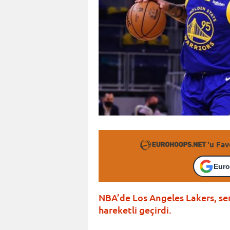
'u Fav
Euro
NBA’de Los Angeles Lakers, se
hareketli geçirdi.