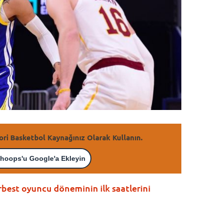
ori Basketbol Kaynağınız Olarak Kullanın.
hoops'u Google'a Ekleyin
rbest oyuncu döneminin ilk saatlerini