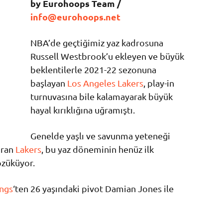
by Eurohoops Team /
info@eurohoops.net
NBA’de geçtiğimiz yaz kadrosuna
Russell Westbrook’u ekleyen ve büyük
beklentilerle 2021-22 sezonuna
başlayan
Los Angeles Lakers
, play-in
turnuvasına bile kalamayarak büyük
hayal kırıklığına uğramıştı.
Genelde yaşlı ve savunma yeteneği
uran
Lakers
, bu yaz döneminin henüz ilk
özüküyor.
ngs
‘ten 26 yaşındaki pivot Damian Jones ile