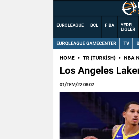
YEREL
EUROLEAGUE
BCL
FIBA
LIGLER
EUROLEAGUE GAMECENTER
TV
HOME
•
TR (TURKISH)
•
NBA 
Los Angeles Lake
01/TEM/22 08:02