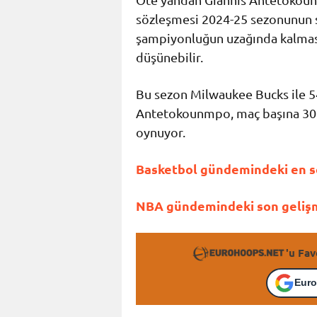
sözleşmesi 2024-25 sezonunun 
şampiyonluğun uzağında kalmas
düşünebilir.
Bu sezon Milwaukee Bucks ile 
Antetokounmpo, maç başına 30.8 
oynuyor.
Basketbol gündemindeki en so
NBA gündemindeki son gelişme
'u Fav
Euro