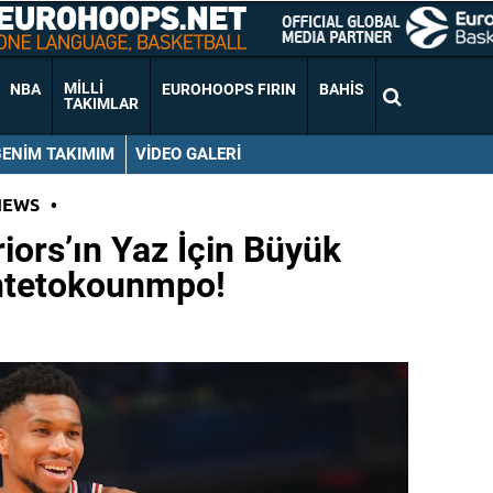
MILLI
NBA
EUROHOOPS FIRIN
BAHIS
TAKIMLAR
BENIM TAKIMIM
VIDEO GALERI
NEWS
•
iors’ın Yaz İçin Büyük
Antetokounmpo!