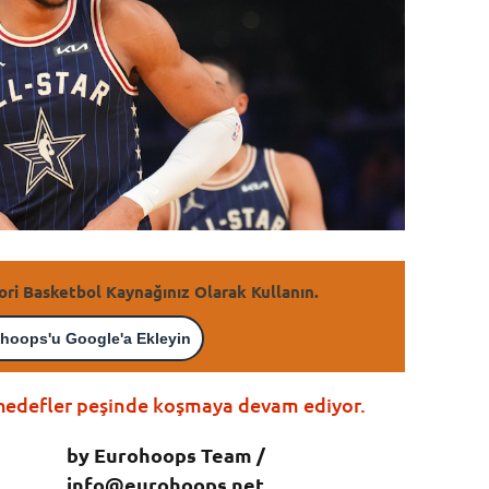
ori Basketbol Kaynağınız Olarak Kullanın.
hoops'u Google'a Ekleyin
hedefler peşinde koşmaya devam ediyor.
by Eurohoops Team /
info@eurohoops.net