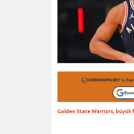
'u Fav
Euro
Golden State Warriors, büyük 