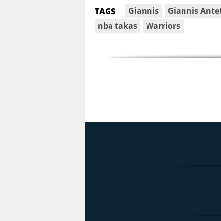
Giannis
Giannis Ant
TAGS
nba takas
Warriors