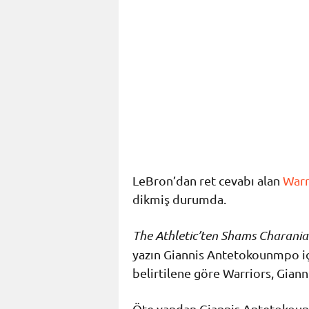
LeBron’dan ret cevabı alan
Warr
dikmiş durumda.
The Athletic’ten Shams Charania
yazın Giannis Antetokounmpo içi
belirtilene göre Warriors, Giann
Öte yandan Giannis Antetoko