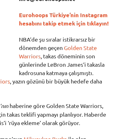
Eurohoops Türkiye’nin Instagram
hesabını takip etmek için tıklayın!
NBA’de şu sıralar istikrarsız bir
dönemden geçen
Golden State
Warriors
, takas döneminin son
günlerinde LeBron James’i takasla
kadrosuna katmaya çalışmıştı.
iors
, yazın gözünü bir büyük hedefe daha
’nın
haberine göre Golden State Warriors,
n takas teklifi yapmayı planlıyor. Haberde
is’i ‘rüya ekleme’ olarak görüyor.
unmpo’nun
Milwaukee Bucks
ile olan