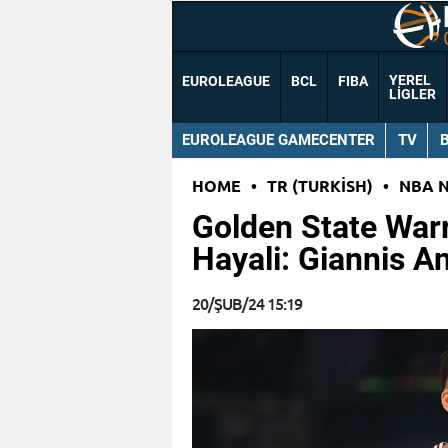
YEREL
EUROLEAGUE
BCL
FIBA
LIGLER
EUROLEAGUE GAMECENTER
TV
HOME
•
TR (TURKISH)
•
NBA 
Golden State Warr
Hayali: Giannis 
20/ŞUB/24 15:19