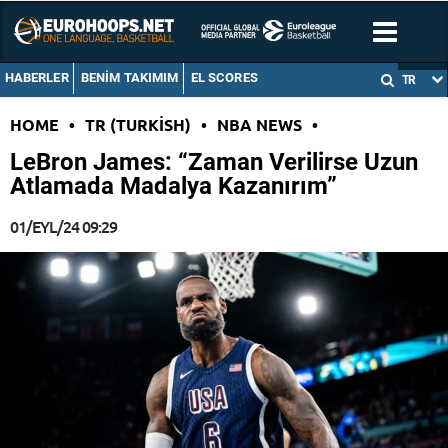
HABERLER
BENIM TAKIMIM
EL SCORES
TR
HOME
•
TR (TURKISH)
•
NBA NEWS
•
LeBron James: “Zaman Verilirse Uzun
Atlamada Madalya Kazanırım”
01/EYL/24 09:29