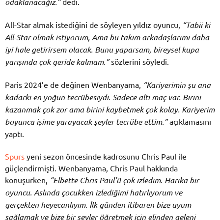
odaklanacağız.”
dedi.
All-Star almak istediğini de söyleyen yıldız oyuncu,
“Tabii ki
All-Star olmak istiyorum, Ama bu takım arkadaşlarımı daha
iyi hale getirirsem olacak. Bunu yaparsam, bireysel kupa
yarışında çok geride kalmam.”
sözlerini söyledi.
Paris 2024’e de değinen Wenbanyama,
“Kariyerimin şu ana
kadarki en yoğun tecrübesiydi. Sadece altı maç var. Birini
kazanmak çok zor ama birini kaybetmek çok kolay. Kariyerim
boyunca işime yarayacak şeyler tecrübe ettim.”
açıklamasını
yaptı.
Spurs
yeni sezon öncesinde kadrosunu Chris Paul ile
güçlendirmişti. Wenbanyama, Chris Paul hakkında
konuşurken,
“Elbette Chris Paul’ü çok izledim. Harika bir
oyuncu. Aslında çocukken izlediğimi hatırlıyorum ve
gerçekten heyecanlıyım. İlk günden itibaren bize uyum
sağlamak ve bize bir şeyler öğretmek için elinden geleni