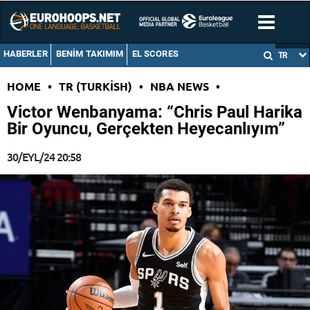
HABERLER
BENIM TAKIMIM
EL SCORES
TR
HOME
•
TR (TURKISH)
•
NBA NEWS
•
Victor Wenbanyama: “Chris Paul Harika
Bir Oyuncu, Gerçekten Heyecanlıyım”
30/EYL/24 20:58