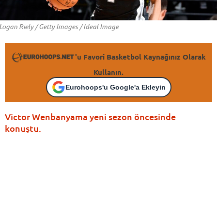
Logan Riely / Getty Images / Ideal Image
'u Favori Basketbol Kaynağınız Olarak
Kullanın.
Eurohoops'u Google'a Ekleyin
Victor Wenbanyama yeni sezon öncesinde
konuştu.