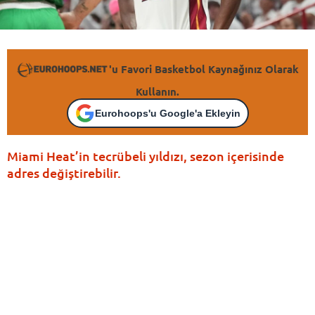
'u Favori Basketbol Kaynağınız Olarak
Kullanın.
Eurohoops'u Google'a Ekleyin
Miami Heat’in tecrübeli yıldızı, sezon içerisinde
adres değiştirebilir.