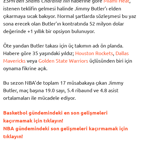
ESPN’den Shams Charania’nın
haberine göre
Miami Heat
,
istenen teklifin gelmesi halinde Jimmy Butler’ı elden
çıkarmaya sıcak bakıyor. Normal şartlarda sözleşmesi bu yaz
sona erecek olan Butler’ın kontratında 52 milyon dolar
değerinde +1 yıllık bir opsiyon bulunuyor.
Öte yandan Butler takası için üç takımın adı ön planda.
Habere göre 35 yaşındaki yıldız;
Houston Rockets
,
Dallas
Mavericks
veya
Golden State Warriors
üçlüsünden biri için
oynama fikrine açık.
Bu sezon NBA’de toplam 17 müsabakaya çıkan Jimmy
Butler, maç başına 19.0 sayı, 5.4 ribaund ve 4.8 asist
ortalamaları ile mücadele ediyor.
Basketbol gündemindeki en son gelişmeleri
kaçırmamak için tıklayın!
NBA gündemindeki son gelişmeleri kaçırmamak için
tıklayın!