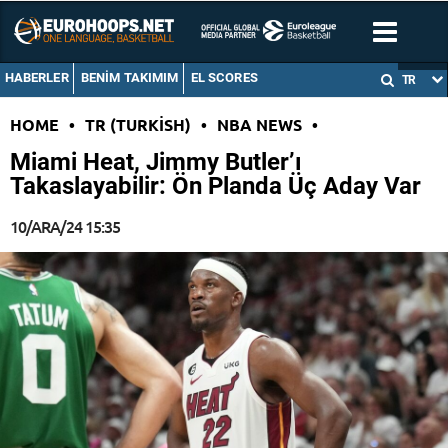
HABERLER
BENIM TAKIMIM
EL SCORES
TR
HOME
•
TR (TURKISH)
•
NBA NEWS
•
Miami Heat, Jimmy Butler’ı
Takaslayabilir: Ön Planda Üç Aday Var
10/ARA/24 15:35