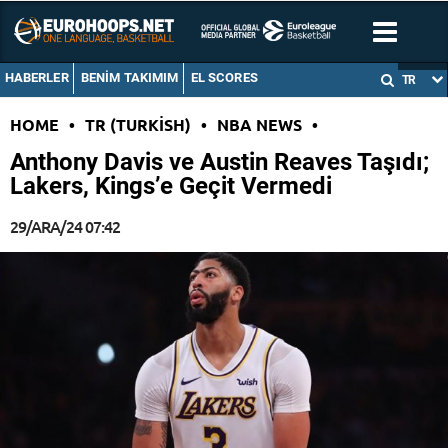
HABERLER
BENIM TAKIMIM
EL SCORES
TR
HOME
•
TR (TURKISH)
•
NBA NEWS
•
Anthony Davis ve Austin Reaves Taşıdı;
Lakers, Kings’e Geçit Vermedi
29/ARA/24 07:42