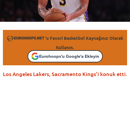
'u Favori Basketbol Kaynağınız Olarak
Kullanın.
Eurohoops'u Google'a Ekleyin
Los Angeles Lakers, Sacramento Kings’i konuk etti.