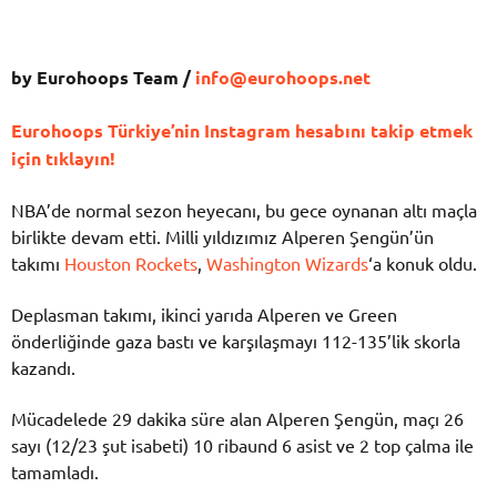
by Eurohoops Team /
info@eurohoops.net
Eurohoops Türkiye’nin Instagram hesabını takip etmek
için tıklayın!
NBA’de normal sezon heyecanı, bu gece oynanan altı maçla
birlikte devam etti. Milli yıldızımız Alperen Şengün’ün
takımı
Houston Rockets
,
Washington Wizards
‘a konuk oldu.
Deplasman takımı, ikinci yarıda Alperen ve Green
önderliğinde gaza bastı ve karşılaşmayı 112-135’lik skorla
kazandı.
Mücadelede 29 dakika süre alan Alperen Şengün, maçı 26
sayı (12/23 şut isabeti) 10 ribaund 6 asist ve 2 top çalma ile
tamamladı.