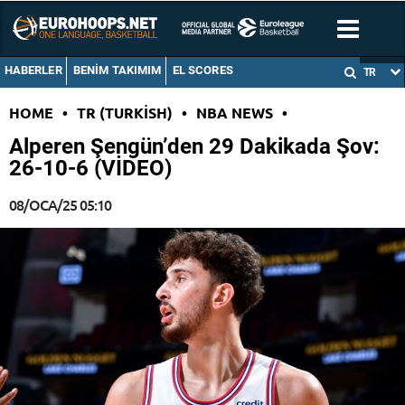
HABERLER
BENIM TAKIMIM
EL SCORES
TR
HOME
•
TR (TURKISH)
•
NBA NEWS
•
Alperen Şengün’den 29 Dakikada Şov:
26-10-6 (VİDEO)
08/OCA/25 05:10