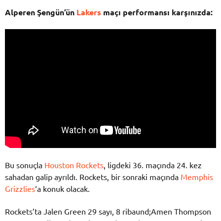
Alperen Şengün’ün
Lakers
maçı performansı karşınızda:
Bu sonuçla
Houston Rockets
, ligdeki 36. maçında 24. kez
sahadan galip ayrıldı. Rockets, bir sonraki maçında
Memphis
Grizzlies
‘a konuk olacak.
Rockets’ta Jalen Green 29 sayı, 8 ribaund;Amen Thompson