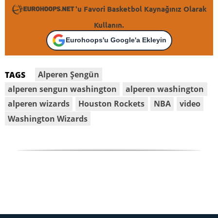
'u Favori Basketbol Kaynağınız Olarak
Kullanın.
Eurohoops'u Google'a Ekleyin
Alperen Şengün
TAGS
alperen sengun washington
alperen washington
alperen wizards
Houston Rockets
NBA
video
Washington Wizards