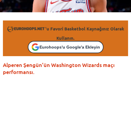
'u Favori Basketbol Kaynağınız Olarak
Kullanın.
Eurohoops'u Google'a Ekleyin
Alperen Şengün’ün Washington Wizards maçı
performansı.