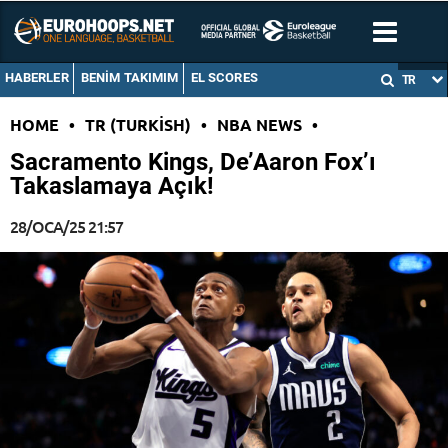
HABERLER
BENIM TAKIMIM
EL SCORES
TR
HOME
•
TR (TURKISH)
•
NBA NEWS
•
Sacramento Kings, De’Aaron Fox’ı
Takaslamaya Açık!
28/OCA/25 21:57