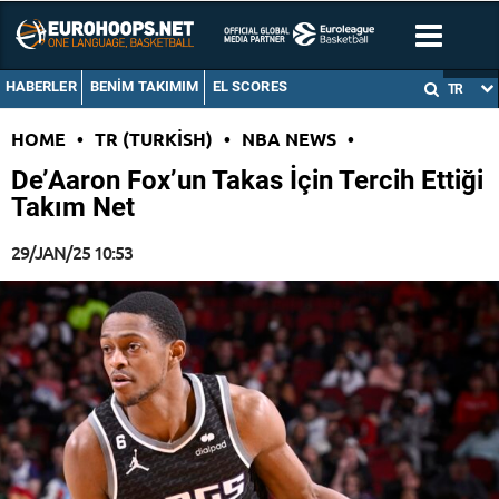
HABERLER
BENIM TAKIMIM
EL SCORES
TR
HOME
•
TR (TURKISH)
•
NBA NEWS
•
De’Aaron Fox’un Takas İçin Tercih Ettiği
Takım Net
29/JAN/25 10:53