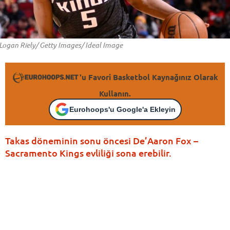
Logan Riely/ Getty Images/ Ideal Image
'u Favori Basketbol Kaynağınız Olarak
Kullanın.
Eurohoops'u Google'a Ekleyin
Takas döneminin sonu öncesi De’Aaron Fox –
Sacramento Kings evliliği sona erebilir.