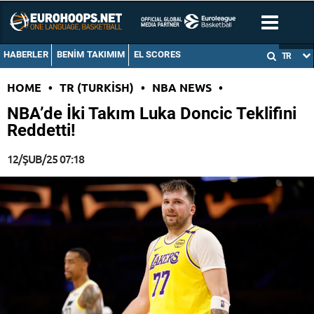
HABERLER
BENIM TAKIMIM
EL SCORES
TR
HOME
•
TR (TURKISH)
•
NBA NEWS
•
NBA’de İki Takım Luka Doncic Teklifini
Reddetti!
12/ŞUB/25 07:18