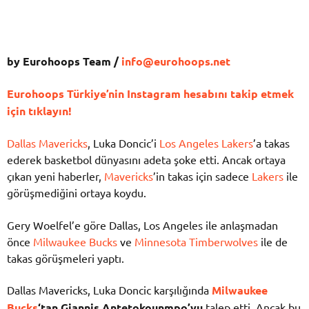
by Eurohoops Team /
info@eurohoops.net
Eurohoops Türkiye’nin Instagram hesabını takip etmek
için tıklayın!
Dallas Mavericks
, Luka Doncic’i
Los Angeles Lakers
’a takas
ederek basketbol dünyasını adeta şoke etti. Ancak ortaya
çıkan yeni haberler,
Mavericks
’in takas için sadece
Lakers
ile
görüşmediğini ortaya koydu.
Gery Woelfel’e göre Dallas, Los Angeles ile anlaşmadan
önce
Milwaukee Bucks
ve
Minnesota Timberwolves
ile de
takas görüşmeleri yaptı.
Dallas Mavericks, Luka Doncic karşılığında
Milwaukee
Bucks
‘tan Giannis Antetokounmpo’yu
talep etti. Ancak bu