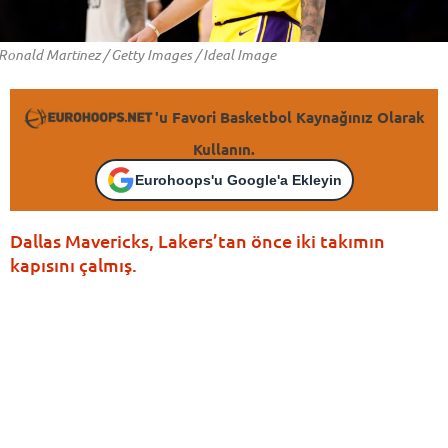
Ronald Martinez / Getty Images / Ideal Image
'u Favori Basketbol Kaynağınız Olarak
Kullanın.
Eurohoops'u Google'a Ekleyin
Dallas Mavericks, Lakers’tan önce iki takımın
kapısını çalmış.