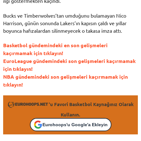
ilgi göstermekten kaçındı.
Bucks ve Timberwolves’tan umduğunu bulamayan Nico
Harrison, günün sonunda Lakers’ın kapısın çaldı ve yıllar
boyunca hafızalardan silinmeyecek o takasa imza attı.
Basketbol gündemindeki en son gelişmeleri
kaçırmamak için tıklayın!
EuroLeague gündemindeki son gelişmeleri kaçırmamak
için tıklayın!
NBA gündemindeki son gelişmeleri kaçırmamak için
tıklayın!
'u Favori Basketbol Kaynağınız Olarak
Kullanın.
Eurohoops'u Google'a Ekleyin