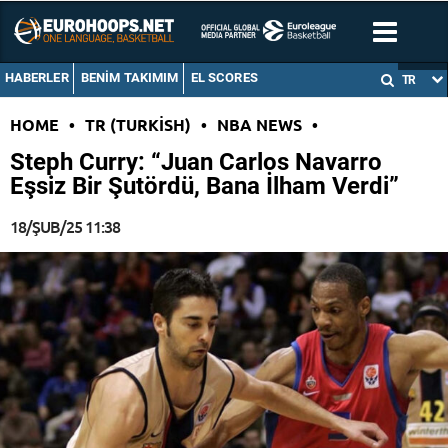
HABERLER
BENIM TAKIMIM
EL SCORES
TR
HOME
•
TR (TURKISH)
•
NBA NEWS
•
Steph Curry: “Juan Carlos Navarro
Eşsiz Bir Şutördü, Bana İlham Verdi”
18/ŞUB/25 11:38