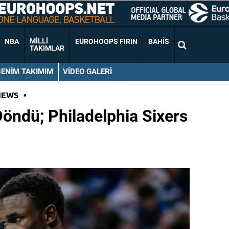
MILLI
NBA
EUROHOOPS FIRIN
BAHIS
TAKIMLAR
BENIM TAKIMIM
VIDEO GALERI
NEWS
•
öndü; Philadelphia Sixers