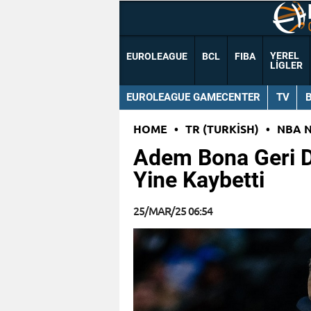
YEREL
EUROLEAGUE
BCL
FIBA
LIGLER
EUROLEAGUE GAMECENTER
TV
HOME
•
TR (TURKISH)
•
NBA 
Adem Bona Geri D
Yine Kaybetti
25/MAR/25 06:54