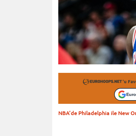
'u Fav
Euro
NBA’de Philadelphia ile New Orl