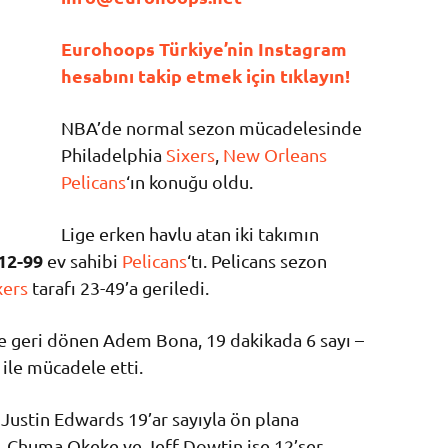
Eurohoops Türkiye’nin Instagram
hesabını takip etmek için tıklayın!
NBA’de normal sezon mücadelesinde
Philadelphia
Sixers
,
New Orleans
Pelicans
‘ın konuğu oldu.
Lige erken havlu atan iki takımın
12-99
ev sahibi
Pelicans
‘tı. Pelicans sezon
xers
tarafı 23-49’a geriledi.
e geri dönen Adem Bona, 19 dakikada 6 sayı –
 ile mücadele etti.
 Justin Edwards 19’ar sayıyla ön plana
, Chuma Okeke ve Jeff Dowtin ise 12’şer