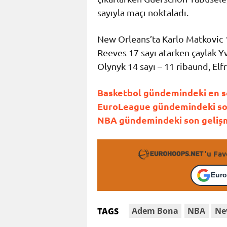
sayıyla maçı noktaladı.
New Orleans’ta Karlo Matkovic 1
Reeves 17 sayı atarken çaylak Yve
Olynyk 14 sayı – 11 ribaund, Elfr
Basketbol gündemindeki en so
EuroLeague gündemindeki son 
NBA gündemindeki son gelişme
'u Fav
Euro
Adem Bona
NBA
Ne
TAGS