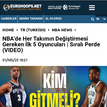
HABERLER
BENIM TAKIMIM
EL SCORES
TR
HOME
•
TR (TURKISH)
•
NBA NEWS
•
NBA’de Her Takımın Değiştirmesi
Gereken İlk 5 Oyuncuları | Sıralı Perde
(VIDEO)
01/NIS/25 18:21