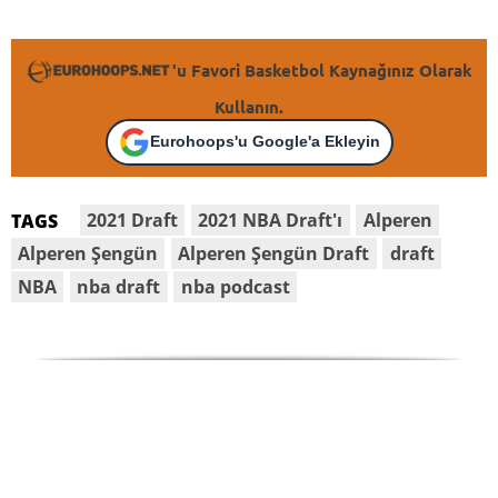
'u Favori Basketbol Kaynağınız Olarak
Kullanın.
Eurohoops'u Google'a Ekleyin
2021 Draft
2021 NBA Draft'ı
Alperen
TAGS
Alperen Şengün
Alperen Şengün Draft
draft
NBA
nba draft
nba podcast