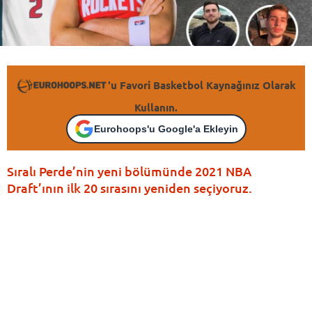
'u Favori Basketbol Kaynağınız Olarak
Kullanın.
Eurohoops'u Google'a Ekleyin
Sıralı Perde’nin yeni bölümünde 2021 NBA
Draft’ının ilk 20 sırasını yeniden seçiyoruz.