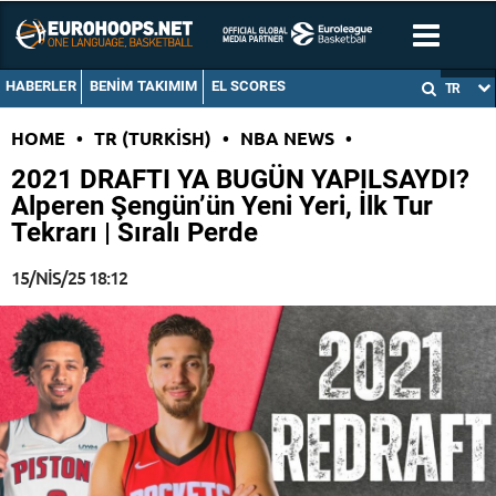
HABERLER
BENIM TAKIMIM
EL SCORES
TR
HOME
•
TR (TURKISH)
•
NBA NEWS
•
2021 DRAFTI YA BUGÜN YAPILSAYDI?
Alperen Şengün’ün Yeni Yeri, İlk Tur
Tekrarı | Sıralı Perde
15/NIS/25 18:12