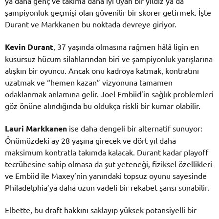
ya daha genç ve takıma daha iyi uyan bir yıldız ya da
şampiyonluk geçmişi olan güvenilir bir skorer getirmek. İşte
Durant ve Markkanen bu noktada devreye giriyor.
Kevin Durant
, 37 yaşında olmasına rağmen hâlâ ligin en
kusursuz hücum silahlarından biri ve şampiyonluk yarışlarına
alışkın bir oyuncu. Ancak onu kadroya katmak, kontratını
uzatmak ve “hemen kazan” vizyonuna tamamen
odaklanmak anlamına gelir. Joel Embiid’in sağlık problemleri
göz önüne alındığında bu oldukça riskli bir kumar olabilir.
Lauri Markkanen
ise daha dengeli bir alternatif sunuyor:
Önümüzdeki ay 28 yaşına girecek ve dört yıl daha
maksimum kontratla takımda kalacak. Durant kadar playoff
tecrübesine sahip olmasa da şut yeteneği, fiziksel özellikleri
ve Embiid ile Maxey’nin yanındaki topsuz oyunu sayesinde
Philadelphia’ya daha uzun vadeli bir rekabet şansı sunabilir.
Elbette, bu draft hakkını saklayıp yüksek potansiyelli bir