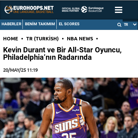
HABERLER
BENIM TAKIMIM
EL SCORES
TR
HOME
•
TR (TURKISH)
•
NBA NEWS
•
Kevin Durant ve Bir All-Star Oyuncu,
Philadelphia’nın Radarında
20/MAY/25 11:19