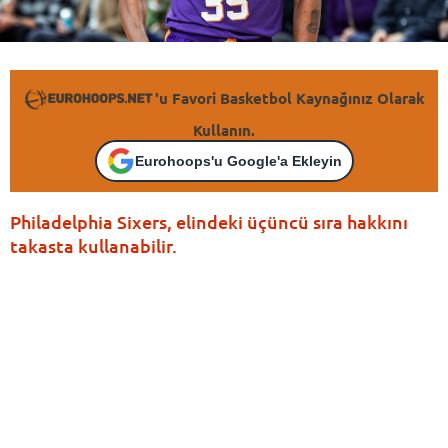
'u Favori Basketbol Kaynağınız Olarak
Kullanın.
Eurohoops'u Google'a Ekleyin
Philadelphia Sixers, elindeki üçüncü sıra hakkını
takasta kullanabilir.