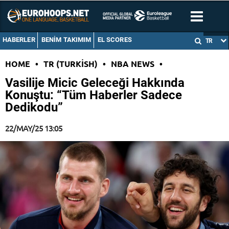
HABERLER
BENIM TAKIMIM
EL SCORES
TR
HOME
•
TR (TURKISH)
•
NBA NEWS
•
Vasilije Micic Geleceği Hakkında
Konuştu: “Tüm Haberler Sadece
Dedikodu”
22/MAY/25 13:05