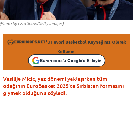
(Photo by Ezra Shaw/Getty Images)
'u Favori Basketbol Kaynağınız Olarak
Kullanın.
Eurohoops'u Google'a Ekleyin
Vasilije Micic, yaz dönemi yaklaşırken tüm
odağının EuroBasket 2025’te Sırbistan formasını
giymek olduğunu söyledi.