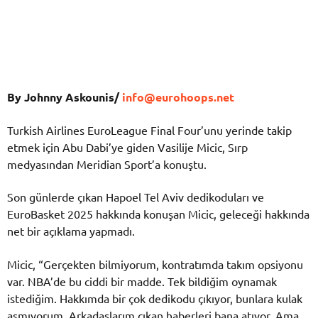
By Johnny Askounis/
info@eurohoops.net
Turkish Airlines EuroLeague Final Four’unu yerinde takip
etmek için Abu Dabi’ye giden Vasilije Micic, Sırp
medyasından Meridian Sport’a konuştu.
Son günlerde çıkan Hapoel Tel Aviv dedikoduları ve
EuroBasket 2025 hakkında konuşan Micic, geleceği hakkında
net bir açıklama yapmadı.
Micic, “Gerçekten bilmiyorum, kontratımda takım opsiyonu
var. NBA’de bu ciddi bir madde. Tek bildiğim oynamak
istediğim. Hakkımda bir çok dedikodu çıkıyor, bunlara kulak
asmıyorum. Arkadaşlarım çıkan haberleri bana atıyor. Ama