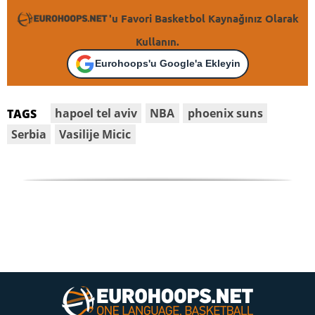
'u Favori Basketbol Kaynağınız Olarak
Kullanın.
Eurohoops'u Google'a Ekleyin
hapoel tel aviv
NBA
phoenix suns
TAGS
Serbia
Vasilije Micic