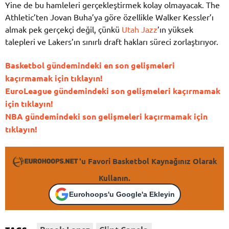
Yine de bu hamleleri gerçekleştirmek kolay olmayacak. The
Athletic’ten Jovan Buha’ya göre özellikle Walker Kessler’ı
almak pek gerçekçi değil, çünkü
Utah Jazz
’ın yüksek
talepleri ve Lakers’ın sınırlı draft hakları süreci zorlaştırıyor.
Basketbol gündemindeki en son gelişmeleri
kaçırmamak için tıklayın!
EuroLeague gündemindeki son gelişmeleri kaçırmamak
için tıklayın!
NBA gündemindeki son gelişmeleri kaçırmamak için
tıklayın!
'u Favori Basketbol Kaynağınız Olarak
Kullanın.
Eurohoops'u Google'a Ekleyin