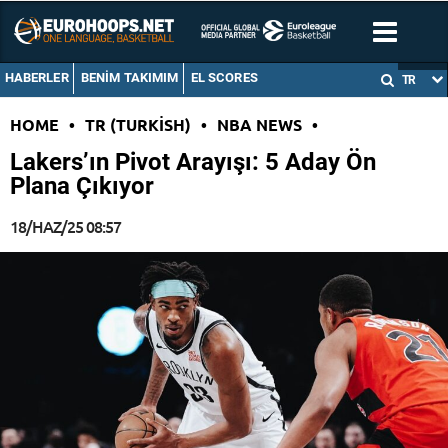
HABERLER
BENIM TAKIMIM
EL SCORES
TR
HOME
•
TR (TURKISH)
•
NBA NEWS
•
Lakers’ın Pivot Arayışı: 5 Aday Ön
Plana Çıkıyor
18/HAZ/25 08:57