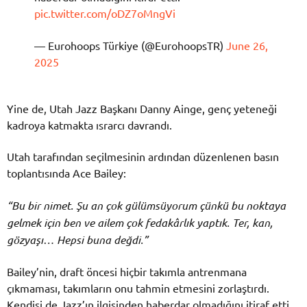
pic.twitter.com/oDZ7oMngVi
— Eurohoops Türkiye (@EurohoopsTR)
June 26,
2025
Yine de, Utah Jazz Başkanı Danny Ainge, genç yeteneği
kadroya katmakta ısrarcı davrandı.
Utah tarafından seçilmesinin ardından düzenlenen basın
toplantısında Ace Bailey:
“Bu bir nimet. Şu an çok gülümsüyorum çünkü bu noktaya
gelmek için ben ve ailem çok fedakârlık yaptık. Ter, kan,
gözyaşı… Hepsi buna değdi.”
Bailey’nin, draft öncesi hiçbir takımla antrenmana
çıkmaması, takımların onu tahmin etmesini zorlaştırdı.
Kendisi de Jazz’ın ilgisinden haberdar olmadığını itiraf etti.