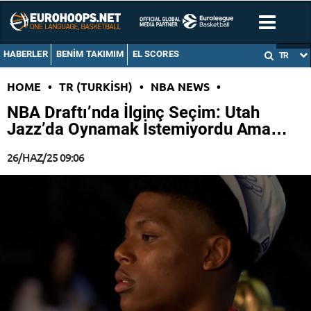
HABERLER
BENIM TAKIMIM
EL SCORES
TR
HOME
•
TR (TURKISH)
•
NBA NEWS
•
NBA Draftı’nda İlginç Seçim: Utah
Jazz’da Oynamak İstemiyordu Ama…
26/HAZ/25 09:06