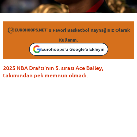
'u Favori Basketbol Kaynağınız Olarak
Kullanın.
Eurohoops'u Google'a Ekleyin
2025 NBA Draftı’nın 5. sırası Ace Bailey,
takımından pek memnun olmadı.