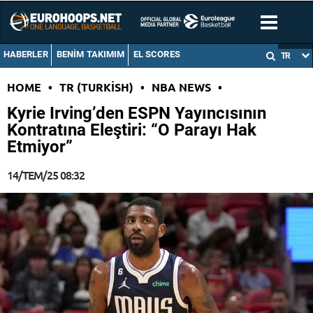
HABERLER
BENIM TAKIMIM
EL SCORES
TR
HOME
•
TR (TURKISH)
•
NBA NEWS
•
Kyrie Irving’den ESPN Yayıncısının
Kontratına Eleştiri: “O Parayı Hak
Etmiyor”
14/TEM/25 08:32