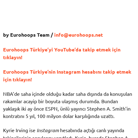
by Eurohoops Team /
info@eurohoops.net
Eurohoops Türkiye’yi YouTube’da takip etmek için
tıklayın!
Eurohoops Türkiye’nin Instagram hesabını takip etmek
için tıklayın!
NBA’de saha içinde olduğu kadar saha dışında da konuşulan
rakamlar acayip bir boyuta ulaşmış durumda. Bundan
yaklaşık iki ay önce ESPN, ünlü yayıncı Stephen A. Smith’in
kontratını 5 yıl, 100 milyon dolar karşılığında uzattı.
Kyrie Irving ise
Instagram
hesabında açtığı canlı yayında
takipçilerinin sorularını yanıtladı. Kyrie, burada Stephen A.