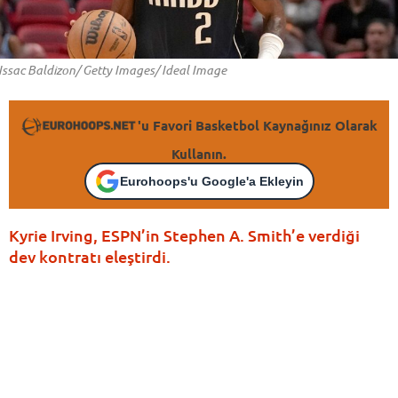
Issac Baldizon/ Getty Images/ Ideal Image
'u Favori Basketbol Kaynağınız Olarak
Kullanın.
Eurohoops'u Google'a Ekleyin
Kyrie Irving, ESPN’in Stephen A. Smith’e verdiği
dev kontratı eleştirdi.