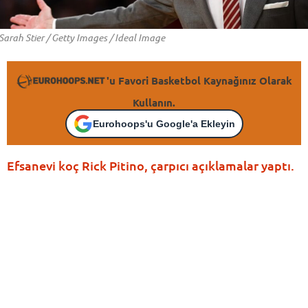
Sarah Stier / Getty Images / Ideal Image
'u Favori Basketbol Kaynağınız Olarak
Kullanın.
Eurohoops'u Google'a Ekleyin
Efsanevi koç Rick Pitino, çarpıcı açıklamalar yaptı.