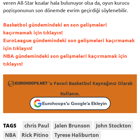
veren All-Star kısalar hala bulunuyor olsa da, oyun kurucu
pozisyonunun son dönemde evrim geçirdiği söylenebilir.
Basketbol gündemindeki en son gelişmeleri
kaçırmamak için tıklayın!
EuroLeague gündemindeki son gelişmeleri kaçırmamak
için tıklayın!
NBA gündemindeki son gelişmeleri kaçırmamak için
tıklayın!
'u Favori Basketbol Kaynağınız Olarak
Kullanın.
Eurohoops'u Google'a Ekleyin
chris Paul
Jalen Brunson
John Stockton
TAGS
NBA
Rick Pitino
Tyrese Haliburton