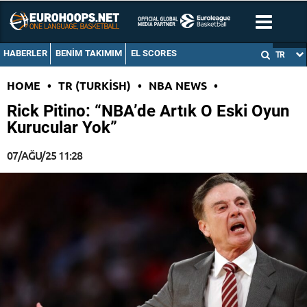
HABERLER
BENIM TAKIMIM
EL SCORES
TR
HOME
•
TR (TURKISH)
•
NBA NEWS
•
Rick Pitino: “NBA’de Artık O Eski Oyun
Kurucular Yok”
07/AĞU/25 11:28