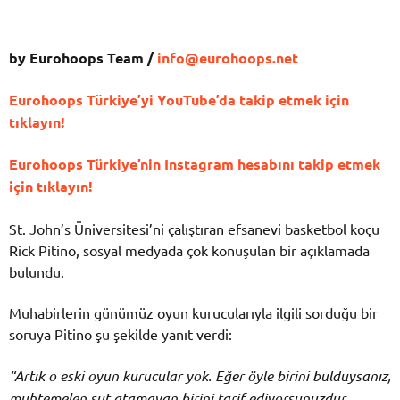
by Eurohoops Team /
info@eurohoops.net
Eurohoops Türkiye’yi YouTube’da takip etmek için
tıklayın!
Eurohoops Türkiye’nin Instagram hesabını takip etmek
için tıklayın!
St. John’s Üniversitesi’ni çalıştıran efsanevi basketbol koçu
Rick Pitino, sosyal medyada çok konuşulan bir açıklamada
bulundu.
Muhabirlerin günümüz oyun kurucularıyla ilgili sorduğu bir
soruya Pitino şu şekilde yanıt verdi:
“Artık o eski oyun kurucular yok. Eğer öyle birini bulduysanız,
muhtemelen şut atamayan birini tarif ediyorsunuzdur.