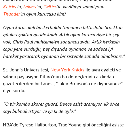
Knicks
’in,
Lakers
’ın,
Celtics
’in ve dünya şampiyonu
Thunder
‘ın oyun kurucusu kim?
Oyun kuruculuk basketbolda tamamen bitti. John Stockton
günleri çoktan geride kaldı. Artık oyun kurucu diye bir şey
yok, Chris Paul muhtemelen sonuncusuydu. Artık herkesin
topu yere vurduğu, beş dışarıda oynanan ve sadece iyi
hareket yaratarak oynanan bir sistemle sahada olmalısınız.”
St. John’s Üniversitesi,
New York Knicks
ile aynı eyaleti ve
salonu paylaşıyor. Pitino’nun bu demeçlerinin ardından
gazetecilerden bir tanesi, “Jalen Brunson’a ne diyorsunuz?”
diye sordu.
“O bir kombo skorer guard. Bence asist aramıyor. İlk önce
sayı bulmak istiyor ve iyi ki de öyle.”
NBA’de Tyrese Haliburton, Trae Young gibi önceliğini asiste