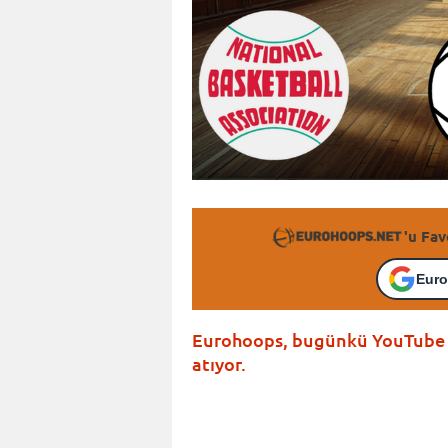
'u Fav
Euro
Eurohoops, bugünkü YouTube se
atıyor.