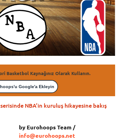
ori Basketbol Kaynağınız Olarak Kullanın.
hoops'u Google'a Ekleyin
risinde NBA’in kuruluş hikayesine bakış
by Eurohoops Team /
info@eurohoops.net