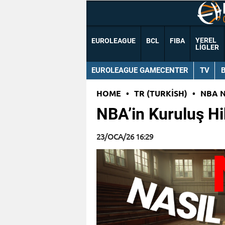
YEREL
EUROLEAGUE
BCL
FIBA
LIGLER
EUROLEAGUE GAMECENTER
TV
HOME
•
TR (TURKISH)
•
NBA 
NBA’in Kuruluş Hi
23/OCA/26 16:29