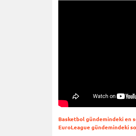
Basketbol gündemindeki en so
EuroLeague gündemindeki son 