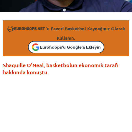
'u Favori Basketbol Kaynağınız Olarak
Kullanın.
Eurohoops'u Google'a Ekleyin
Shaquille O’Neal, basketbolun ekonomik tarafı
hakkında konuştu.