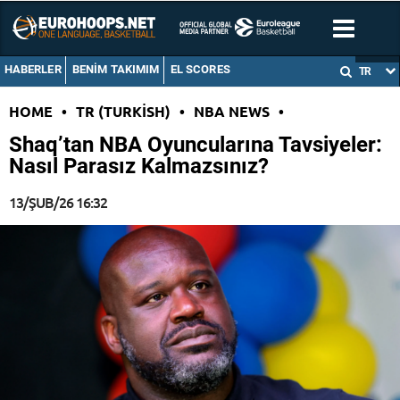
HABERLER
BENIM TAKIMIM
EL SCORES
TR
HOME
•
TR (TURKISH)
•
NBA NEWS
•
Shaq’tan NBA Oyuncularına Tavsiyeler:
Nasıl Parasız Kalmazsınız?
13/ŞUB/26 16:32