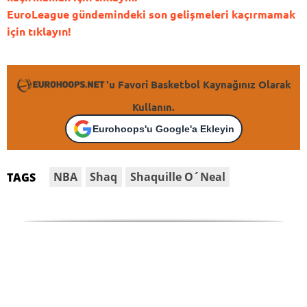
EuroLeague gündemindeki son gelişmeleri kaçırmamak
için tıklayın!
'u Favori Basketbol Kaynağınız Olarak
Kullanın.
Eurohoops'u Google'a Ekleyin
NBA
Shaq
Shaquille O´Neal
TAGS