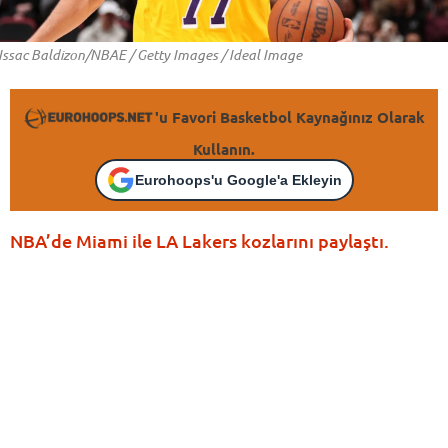
Issac Baldizon/NBAE / Getty Images / Ideal Image
'u Favori Basketbol Kaynağınız Olarak
Kullanın.
Eurohoops'u Google'a Ekleyin
NBA’de Miami ile LA Lakers kozlarını paylaştı.