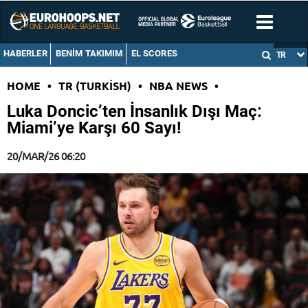
HABERLER
BENIM TAKIMIM
EL SCORES
TR
HOME
•
TR (TURKISH)
•
NBA NEWS
•
Luka Doncic’ten İnsanlık Dışı Maç:
Miami’ye Karşı 60 Sayı!
20/MAR/26 06:20