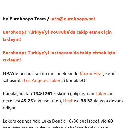
by Eurohoops Team /
info@eurohoops.net
Eurohoops Türkiye’yi YouTube’da takip etmek için
tıklayın!
Eurohoops Türkiye’yi Instagram’da takip etmek için
tıklayın!
NBA’de normal sezon mücadelesinde
Miami Heat
, kendi
sahasında
Los Angeles Lakers
’ı konuk etti.
Karşılaşmadan
134-126
’lık skorla galip ayrılan
Lakers
’ın
derecesi
45-25
’e yükselirken,
Heat
ise
38-32
ile yola devam
ediyor.
Lakers cephesinde Luka Dončić 18/30 şut isabetiyle
60
sayı
atıp maçın yıldızı olurken Kobe’den beri 60 sayı