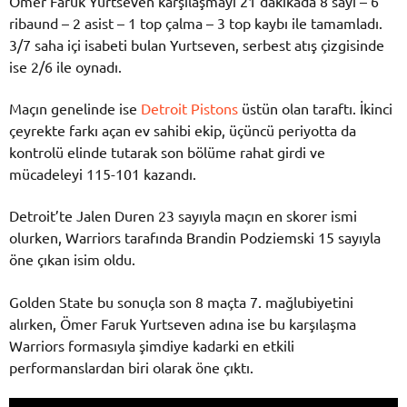
Ömer Faruk Yurtseven karşılaşmayı 21 dakikada 8 sayı – 6
ribaund – 2 asist – 1 top çalma – 3 top kaybı ile tamamladı.
3/7 saha içi isabeti bulan Yurtseven, serbest atış çizgisinde
ise 2/6 ile oynadı.
Maçın genelinde ise
Detroit Pistons
üstün olan taraftı. İkinci
çeyrekte farkı açan ev sahibi ekip, üçüncü periyotta da
kontrolü elinde tutarak son bölüme rahat girdi ve
mücadeleyi 115-101 kazandı.
Detroit’te Jalen Duren 23 sayıyla maçın en skorer ismi
olurken, Warriors tarafında Brandin Podziemski 15 sayıyla
öne çıkan isim oldu.
Golden State bu sonuçla son 8 maçta 7. mağlubiyetini
alırken, Ömer Faruk Yurtseven adına ise bu karşılaşma
Warriors formasıyla şimdiye kadarki en etkili
performanslardan biri olarak öne çıktı.