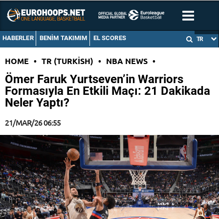
HABERLER
BENIM TAKIMIM
EL SCORES
TR
HOME
•
TR (TURKISH)
•
NBA NEWS
•
Ömer Faruk Yurtseven’in Warriors
Formasıyla En Etkili Maçı: 21 Dakikada
Neler Yaptı?
21/MAR/26 06:55