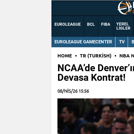
YEREL
EUROLEAGUE
BCL
FIBA
LIGLER
EUROLEAGUE GAMECENTER
TV
HOME
•
TR (TURKISH)
•
NBA 
NCAA’de Denver’
Devasa Kontrat!
08/NIS/26 15:56