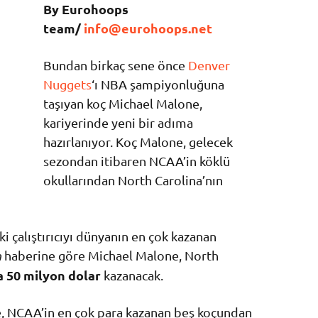
By Eurohoops
team/
info@eurohoops.net
Bundan birkaç sene önce
Denver
Nuggets
‘ı NBA şampiyonluğuna
taşıyan koç Michael Malone,
kariyerinde yeni bir adıma
hazırlanıyor. Koç Malone, gelecek
sezondan itibaren NCAA’in köklü
okullarından North Carolina’nın
i çalıştırıcıyı dünyanın en çok kazanan
n
haberine göre Michael Malone, North
da 50 milyon dolar
kazanacak.
e, NCAA’in en çok para kazanan beş koçundan