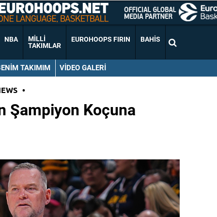
MILLI
NBA
EUROHOOPS FIRIN
BAHIS
TAKIMLAR
BENIM TAKIMIM
VIDEO GALERI
NEWS
•
ın Şampiyon Koçuna