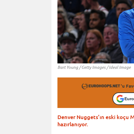
Bart Young / Getty Images / Ideal Image
'u Fav
Euro
Denver Nuggets’ın eski koçu 
hazırlanıyor.