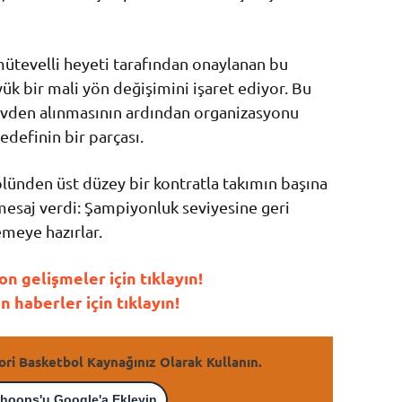
mütevelli heyeti tarafından onaylanan bu
yük bir mali yön değişimini işaret ediyor. Bu
evden alınmasının ardından organizasyonu
definin bir parçası.
lünden üst düzey bir kontratla takımın başına
 mesaj verdi: Şampiyonluk seviyesine geri
meye hazırlar.
 gelişmeler için tıklayın!
haberler için tıklayın!
ori Basketbol Kaynağınız Olarak Kullanın.
hoops'u Google'a Ekleyin