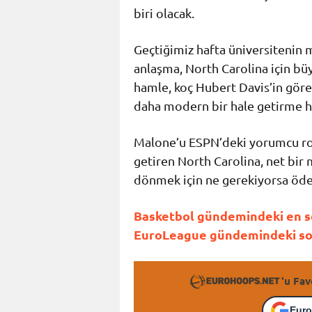
biri olacak.
Geçtiğimiz hafta üniversitenin 
anlaşma,
North Carolina
için bü
hamle, koç
Hubert Davis
’in gör
daha modern bir hale getirme he
Malone’u
ESPN
’deki yorumcu ro
getiren North Carolina, net bir
dönmek için ne gerekiyorsa öde
Basketbol gündemindeki en son
EuroLeague gündemindeki son 
'u Fav
Euro