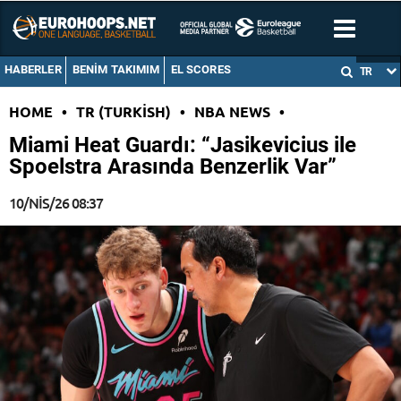
HABERLER
BENIM TAKIMIM
EL SCORES
TR
HOME
•
TR (TURKISH)
•
NBA NEWS
•
Miami Heat Guardı: “Jasikevicius ile
Spoelstra Arasında Benzerlik Var”
10/NIS/26 08:37