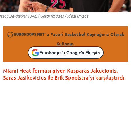
Issac Baldizon/NBAE / Getty Images / Ideal Image
'u Favori Basketbol Kaynağınız Olarak
Kullanın.
Eurohoops'u Google'a Ekleyin
Miami Heat forması giyen Kasparas Jakucionis,
Saras Jasikevicius ile Erik Spoelstra’yı karşılaştırdı.