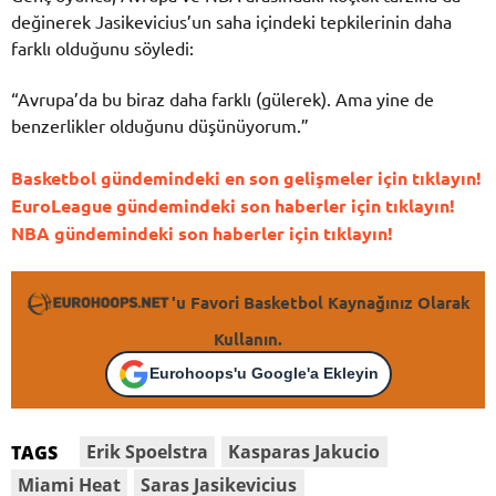
değinerek Jasikevicius’un saha içindeki tepkilerinin daha
farklı olduğunu söyledi:
“Avrupa’da bu biraz daha farklı (gülerek). Ama yine de
benzerlikler olduğunu düşünüyorum.”
Basketbol gündemindeki en son gelişmeler için tıklayın!
EuroLeague gündemindeki son haberler için tıklayın!
NBA gündemindeki son haberler için tıklayın!
'u Favori Basketbol Kaynağınız Olarak
Kullanın.
Eurohoops'u Google'a Ekleyin
Erik Spoelstra
Kasparas Jakucio
TAGS
Miami Heat
Saras Jasikevicius