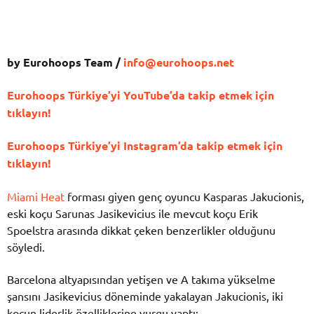
by Eurohoops Team /
info@eurohoops.net
Eurohoops Türkiye’yi YouTube’da takip etmek için
tıklayın!
Eurohoops Türkiye’yi Instagram’da takip etmek için
tıklayın!
Miami Heat
forması giyen genç oyuncu
Kasparas Jakucionis
,
eski koçu
Sarunas Jasikevicius
ile mevcut koçu
Erik
Spoelstra
arasında dikkat çeken benzerlikler olduğunu
söyledi.
Barcelona altyapısından yetişen ve A takıma yükselme
şansını Jasikevicius döneminde yakalayan Jakucionis, iki
koçun liderlik özelliklerine vurgu yaptı: