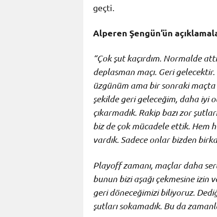
geçti.
Alperen Şengün’ün açıklamalar
“Çok şut kaçırdım. Normalde attı
deplasman maçı. Geri gelecektir
üzgünüm ama bir sonraki maçta da
şekilde geri geleceğim, daha iyi
çıkarmadık. Rakip bazı zor şutları 
biz de çok mücadele ettik. He
vardık. Sadece onlar bizden birka
Playoff zamanı, maçlar daha sert 
bunun bizi aşağı çekmesine izin 
geri döneceğimizi biliyoruz. Ded
şutları sokamadık. Bu da zamanla