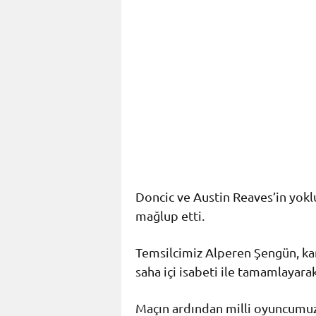
Doncic ve Austin Reaves’in yo
mağlup etti.
Temsilcimiz Alperen Şengün, karş
saha içi isabeti ile tamamlayara
Maçın ardından milli oyuncumuz