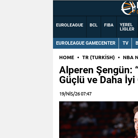
YEREL
EUROLEAGUE
BCL
FIBA
LIGLER
EUROLEAGUE GAMECENTER
TV
HOME
•
TR (TURKISH)
•
NBA 
Alperen Şengün: 
Güçlü ve Daha İyi
19/NIS/26 07:47