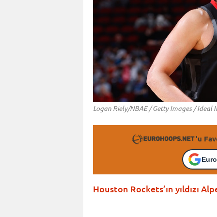
Logan Riely/NBAE / Getty Images / Ideal 
'u Fav
Euro
Houston Rockets’ın yıldızı Al