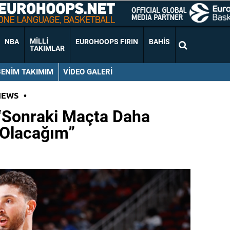
MILLI
NBA
EUROHOOPS FIRIN
BAHIS
TAKIMLAR
BENIM TAKIMIM
VIDEO GALERI
NEWS
•
“Sonraki Maçta Daha
 Olacağım”