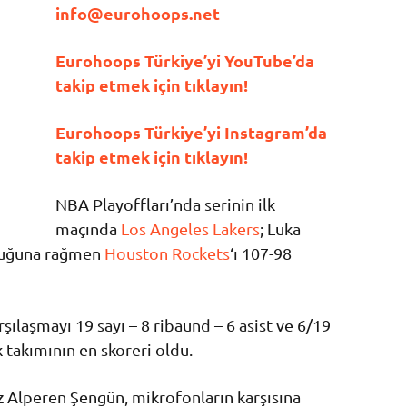
info@eurohoops.net
Eurohoops Türkiye’yi YouTube’da
takip etmek için tıklayın!
Eurohoops Türkiye’yi Instagram’da
takip etmek için tıklayın!
NBA Playoffları’nda serinin ilk
maçında
Los Angeles Lakers
; Luka
kluğuna rağmen
Houston Rockets
‘ı 107-98
ılaşmayı 19 sayı – 8 ribaund – 6 asist ve 6/19
k takımının en skoreri oldu.
 Alperen Şengün, mikrofonların karşısına