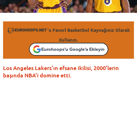
'u Favori Basketbol Kaynağınız Olarak
Kullanın.
Eurohoops'u Google'a Ekleyin
Los Angeles Lakers’ın efsane ikilisi, 2000’lerin
başında NBA’i domine etti.