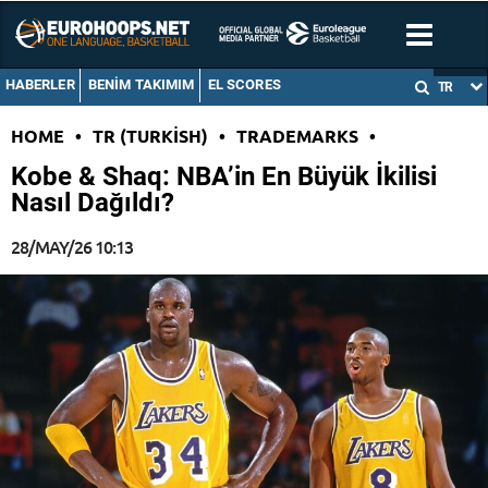
HABERLER
BENIM TAKIMIM
EL SCORES
TR
HOME
•
TR (TURKISH)
•
TRADEMARKS
•
Kobe & Shaq: NBA’in En Büyük İkilisi
Nasıl Dağıldı?
28/MAY/26 10:13