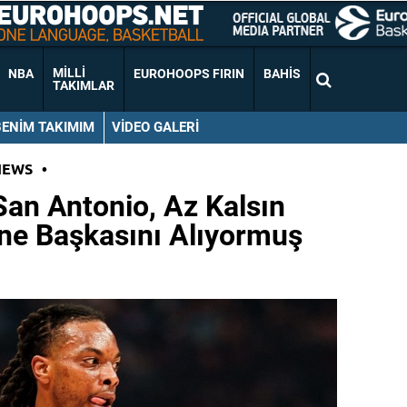
MILLI
NBA
EUROHOOPS FIRIN
BAHIS
TAKIMLAR
BENIM TAKIMIM
VIDEO GALERI
NEWS
•
 San Antonio, Az Kalsın
ine Başkasını Alıyormuş