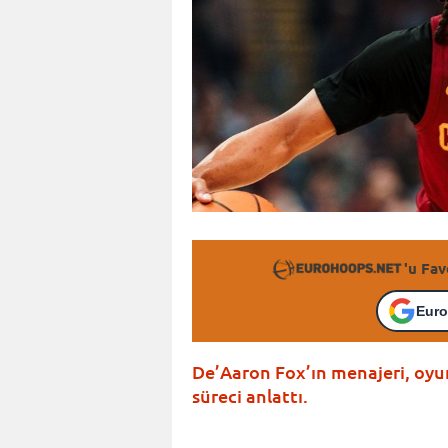
'u Fav
Euro
De’Aaron Fox’ın menajeri, oy
süreci anlattı.