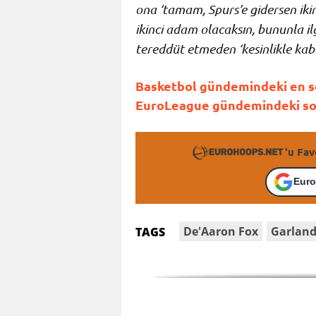
ona ‘
tamam, Spurs’e gidersen ik
ikinci adam olacaksın, bununla il
tereddüt etmeden ‘kesinlikle kab
Basketbol gündemindeki en son
EuroLeague gündemindeki son 
'u Fav
Euro
De'Aaron Fox
Garlan
TAGS