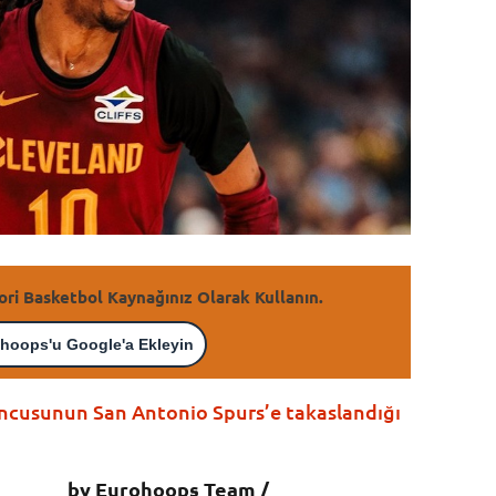
ori Basketbol Kaynağınız Olarak Kullanın.
hoops'u Google'a Ekleyin
uncusunun San Antonio Spurs’e takaslandığı
by Eurohoops Team /