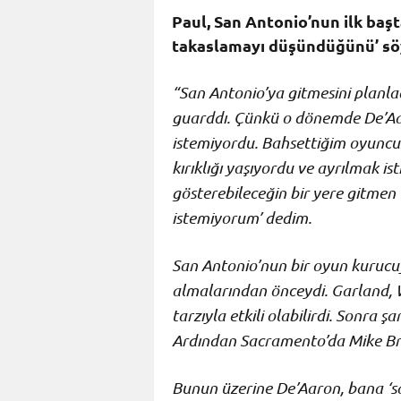
Paul, San Antonio’nun ilk başt
takaslamayı düşündüğünü’ sö
“San Antonio’ya gitmesini planlad
guarddı. Çünkü o dönemde De’Aa
istemiyordu. Bahsettiğim oyunc
kırıklığı yaşıyordu ve ayrılmak i
gösterebileceğin bir yere gitmen
istemiyorum’ dedim.
San Antonio’nun
bir oyun kurucuya
almalarından önceydi. Garland,
tarzıyla etkili olabilirdi. Sonra ş
Ardından Sacramento’da
Mike B
Bunun üzerine De’Aaron, bana ‘sa