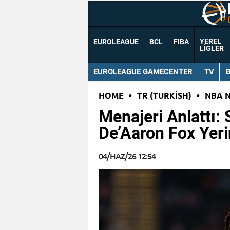
YEREL
EUROLEAGUE
BCL
FIBA
LIGLER
EUROLEAGUE GAMECENTER
TV
HOME
•
TR (TURKISH)
•
NBA 
Menajeri Anlattı:
De’Aaron Fox Yer
04/HAZ/26 12:54