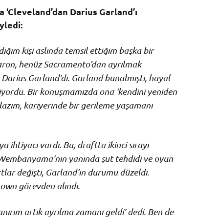
a ‘Cleveland’dan Darius Garland’ı
yledi:
ığım kişi aslında temsil ettiğim başka bir
ron, henüz Sacramento’dan ayrılmak
u
Darius Garland
’dı. Garland bunalmıştı, hayal
stiyordu. Bir konuşmamızda ona ‘kendini yeniden
 lazım, kariyerinde bir gerileme yaşamanı
 ihtiyacı vardı. Bu, draftta ikinci sırayı
Wembanyama
’nın yanında şut tehdidi ve oyun
artlar değişti, Garland’ın durumu düzeldi.
rown
görevden alındı.
nırım artık ayrılma zamanı geldi’ dedi. Ben de