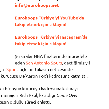
info@eurohoops.net
Eurohoops Türkiye’yi YouTube’da
takip etmek için tıklayın!
Eurohoops Türkiye’yi Instagram’da
takip etmek için tıklayın!
Şu sıralar NBA finallerinde mücadele
eden
San Antonio Spurs
, geçtiğimiz yıl
ştı.
Spurs
, üçlü bir takasın neticesinde
un kurucusu De’Aaron Fox’ı kadrosuna katmıştı.
rklı bir oyun kurucuyu kadrosuna katmayı
menajeri Rich Paul, katıldığı
Game Over
asın olduğu süreci anlattı.