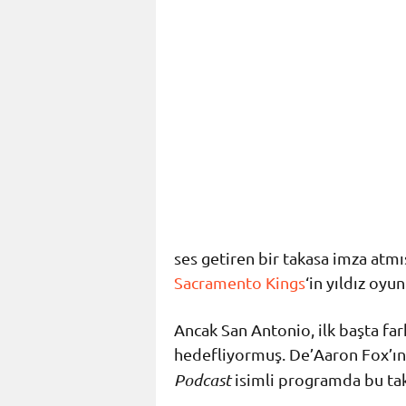
ses getiren bir takasa imza atmı
Sacramento Kings
‘in yıldız oy
Ancak San Antonio, ilk başta fa
hedefliyormuş. De’Aaron Fox’ın 
Podcast
isimli programda bu tak