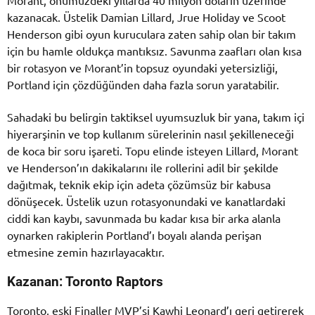
kazanacak. Üstelik Damian Lillard, Jrue Holiday ve Scoot
Henderson gibi oyun kuruculara zaten sahip olan bir takım
için bu hamle oldukça mantıksız. Savunma zaafları olan kısa
bir rotasyon ve Morant’in topsuz oyundaki yetersizliği,
Portland için çözdüğünden daha fazla sorun yaratabilir.
Sahadaki bu belirgin taktiksel uyumsuzluk bir yana, takım içi
hiyerarşinin ve top kullanım sürelerinin nasıl şekilleneceği
de koca bir soru işareti. Topu elinde isteyen Lillard, Morant
ve Henderson’ın dakikalarını ile rollerini adil bir şekilde
dağıtmak, teknik ekip için adeta çözümsüz bir kabusa
dönüşecek. Üstelik uzun rotasyonundaki ve kanatlardaki
ciddi kan kaybı, savunmada bu kadar kısa bir arka alanla
oynarken rakiplerin Portland’ı boyalı alanda perişan
etmesine zemin hazırlayacaktır.
Kazanan: Toronto Raptors
Toronto, eski Finaller MVP’si Kawhi Leonard’ı geri getirerek