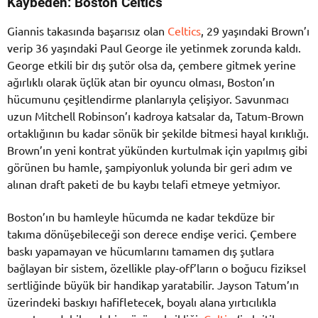
Kaybeden: Boston Celtics
Giannis takasında başarısız olan
Celtics
, 29 yaşındaki Brown’ı
verip 36 yaşındaki Paul George ile yetinmek zorunda kaldı.
George etkili bir dış şutör olsa da, çembere gitmek yerine
ağırlıklı olarak üçlük atan bir oyuncu olması, Boston’ın
hücumunu çeşitlendirme planlarıyla çelişiyor. Savunmacı
uzun Mitchell Robinson’ı kadroya katsalar da, Tatum-Brown
ortaklığının bu kadar sönük bir şekilde bitmesi hayal kırıklığı.
Brown’ın yeni kontrat yükünden kurtulmak için yapılmış gibi
görünen bu hamle, şampiyonluk yolunda bir geri adım ve
alınan draft paketi de bu kaybı telafi etmeye yetmiyor.
Boston’ın bu hamleyle hücumda ne kadar tekdüze bir
takıma dönüşebileceği son derece endişe verici. Çembere
baskı yapamayan ve hücumlarını tamamen dış şutlara
bağlayan bir sistem, özellikle play-off’ların o boğucu fiziksel
sertliğinde büyük bir handikap yaratabilir. Jayson Tatum’ın
üzerindeki baskıyı hafifletecek, boyalı alana yırtıcılıkla