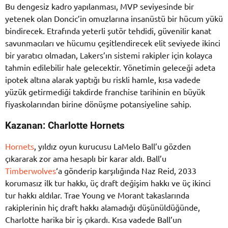
Bu dengesiz kadro yapılanması, MVP seviyesinde bir
yetenek olan Doncic’in omuzlarına insanüstü bir hücum yükü
bindirecek. Etrafında yeterli şutör tehdidi, güvenilir kanat
savunmacıları ve hücumu çeşitlendirecek elit seviyede ikinci
bir yaratıcı olmadan, Lakers’ın sistemi rakipler için kolayca
tahmin edilebilir hale gelecektir. Yönetimin geleceği adeta
ipotek altına alarak yaptığı bu riskli hamle, kısa vadede
yüzük getirmediği takdirde franchise tarihinin en büyük
fiyaskolarından birine dönüşme potansiyeline sahip.
Kazanan: Charlotte Hornets
Hornets
, yıldız oyun kurucusu LaMelo Ball’u gözden
çıkararak zor ama hesaplı bir karar aldı. Ball’u
Timberwolves
‘a gönderip karşılığında Naz Reid, 2033
korumasız ilk tur hakkı, üç draft değişim hakkı ve üç ikinci
tur hakkı aldılar. Trae Young ve Morant takaslarında
rakiplerinin hiç draft hakkı alamadığı düşünüldüğünde,
Charlotte harika bir iş çıkardı. Kısa vadede Ball’un