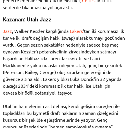
penetre edebilecek bir gücün eksikliği,
Celtics
‘in kritik
serilerde tıkanmasına yol açacaktır.
Kazanan: Utah Jazz
Jazz
, Walker Kessler karşılığında
Lakers
‘tan iki korumasız ilk
tur ve iki draft değişim hakkı (swap) alarak turnayı gözünden
vurdu. Geçen sezon sakatlıklar nedeniyle sadece beş maç
oynayan Kessler’ı potansiyelinin zirvesindeyken satmayı
başardılar. Halihazırda Jaren Jackson Jr. ve Lauri
Markkanen’e yüklü maaşlar ödeyen Utah, genç bir çekirdek
(Peterson, Bailey, George) oluştururken geleceğini de
güvence altına aldı. Lakers yıldızı Luka Doncic’in 32 yaşında
olacağı 2031’deki korumasız ilk tur hakkı ise Utah için
devasa bir ödül potansiyeli taşıyor.
Utah’ın hamlelerinin asıl dehası, kendi gelişim süreçleri ile
topladıkları bu kıymetli draft haklarının zaman çizelgesini
kusursuz bir şekilde eşleştirmelerinde yatıyor. Genç
oyuncular üzerlerinde “hemen şampiyonluğa oynama”