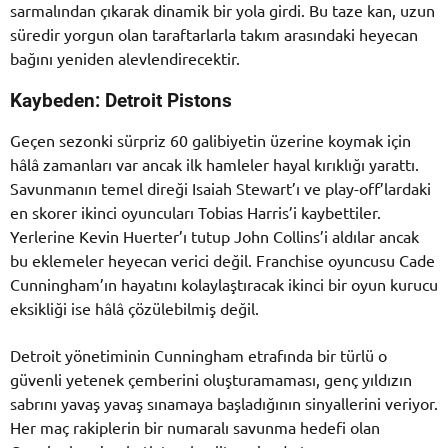
sarmalından çıkarak dinamik bir yola girdi. Bu taze kan, uzun
süredir yorgun olan taraftarlarla takım arasındaki heyecan
bağını yeniden alevlendirecektir.
Kaybeden: Detroit Pistons
Geçen sezonki sürpriz 60 galibiyetin üzerine koymak için
hâlâ zamanları var ancak ilk hamleler hayal kırıklığı yarattı.
Savunmanın temel direği Isaiah Stewart’ı ve play-off’lardaki
en skorer ikinci oyuncuları Tobias Harris’i kaybettiler.
Yerlerine Kevin Huerter’ı tutup John Collins’i aldılar ancak
bu eklemeler heyecan verici değil. Franchise oyuncusu Cade
Cunningham’ın hayatını kolaylaştıracak ikinci bir oyun kurucu
eksikliği ise hâlâ çözülebilmiş değil.
Detroit yönetiminin Cunningham etrafında bir türlü o
güvenli yetenek çemberini oluşturamaması, genç yıldızın
sabrını yavaş yavaş sınamaya başladığının sinyallerini veriyor.
Her maç rakiplerin bir numaralı savunma hedefi olan