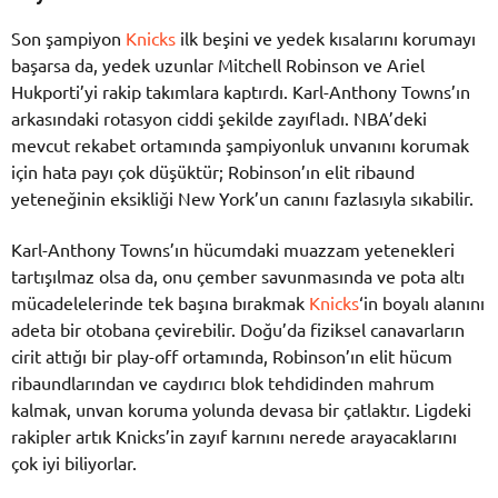
Son şampiyon
Knicks
ilk beşini ve yedek kısalarını korumayı
başarsa da, yedek uzunlar Mitchell Robinson ve Ariel
Hukporti’yi rakip takımlara kaptırdı. Karl-Anthony Towns’ın
arkasındaki rotasyon ciddi şekilde zayıfladı. NBA’deki
mevcut rekabet ortamında şampiyonluk unvanını korumak
için hata payı çok düşüktür; Robinson’ın elit ribaund
yeteneğinin eksikliği New York’un canını fazlasıyla sıkabilir.
Karl-Anthony Towns’ın hücumdaki muazzam yetenekleri
tartışılmaz olsa da, onu çember savunmasında ve pota altı
mücadelelerinde tek başına bırakmak
Knicks
‘in boyalı alanını
adeta bir otobana çevirebilir. Doğu’da fiziksel canavarların
cirit attığı bir play-off ortamında, Robinson’ın elit hücum
ribaundlarından ve caydırıcı blok tehdidinden mahrum
kalmak, unvan koruma yolunda devasa bir çatlaktır. Ligdeki
rakipler artık Knicks’in zayıf karnını nerede arayacaklarını
çok iyi biliyorlar.