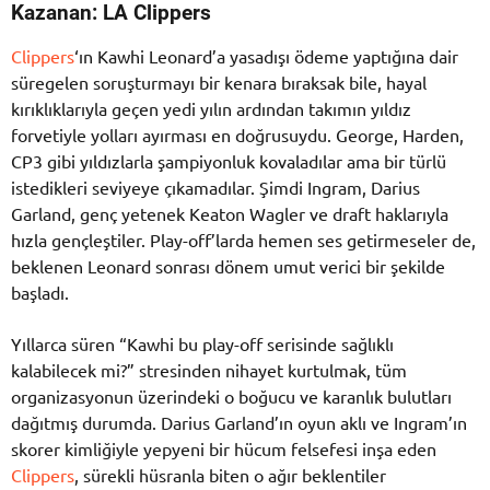
Kazanan: LA Clippers
Clippers
‘ın Kawhi Leonard’a yasadışı ödeme yaptığına dair
süregelen soruşturmayı bir kenara bıraksak bile, hayal
kırıklıklarıyla geçen yedi yılın ardından takımın yıldız
forvetiyle yolları ayırması en doğrusuydu. George, Harden,
CP3 gibi yıldızlarla şampiyonluk kovaladılar ama bir türlü
istedikleri seviyeye çıkamadılar. Şimdi Ingram, Darius
Garland, genç yetenek Keaton Wagler ve draft haklarıyla
hızla gençleştiler. Play-off’larda hemen ses getirmeseler de,
beklenen Leonard sonrası dönem umut verici bir şekilde
başladı.
Yıllarca süren “Kawhi bu play-off serisinde sağlıklı
kalabilecek mi?” stresinden nihayet kurtulmak, tüm
organizasyonun üzerindeki o boğucu ve karanlık bulutları
dağıtmış durumda. Darius Garland’ın oyun aklı ve Ingram’ın
skorer kimliğiyle yepyeni bir hücum felsefesi inşa eden
Clippers
, sürekli hüsranla biten o ağır beklentiler