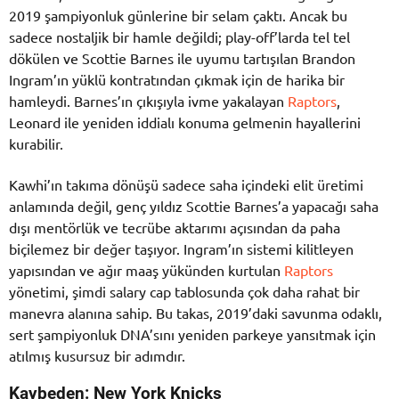
2019 şampiyonluk günlerine bir selam çaktı. Ancak bu
sadece nostaljik bir hamle değildi; play-off’larda tel tel
dökülen ve Scottie Barnes ile uyumu tartışılan Brandon
Ingram’ın yüklü kontratından çıkmak için de harika bir
hamleydi. Barnes’ın çıkışıyla ivme yakalayan
Raptors
,
Leonard ile yeniden iddialı konuma gelmenin hayallerini
kurabilir.
Kawhi’ın takıma dönüşü sadece saha içindeki elit üretimi
anlamında değil, genç yıldız Scottie Barnes’a yapacağı saha
dışı mentörlük ve tecrübe aktarımı açısından da paha
biçilemez bir değer taşıyor. Ingram’ın sistemi kilitleyen
yapısından ve ağır maaş yükünden kurtulan
Raptors
yönetimi, şimdi salary cap tablosunda çok daha rahat bir
manevra alanına sahip. Bu takas, 2019’daki savunma odaklı,
sert şampiyonluk DNA’sını yeniden parkeye yansıtmak için
atılmış kusursuz bir adımdır.
Kaybeden: New York Knicks