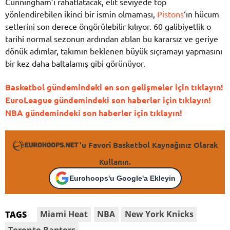
Cunningham’ı rahatlatacak, elit seviyede top
yönlendirebilen ikinci bir ismin olmaması,
Pistons
‘ın hücum
setlerini son derece öngörülebilir kılıyor. 60 galibiyetlik o
tarihi normal sezonun ardından atılan bu kararsız ve geriye
dönük adımlar, takımın beklenen büyük sıçramayı yapmasını
bir kez daha baltalamış gibi görünüyor.
Basketbol gündemindeki en son gelişmeler için tıklayın!
EuroLeague gündemindeki son haberler için tıklayın!
NBA gündemindeki son haberler için tıklayın!
'u Favori Basketbol Kaynağınız Olarak
Kullanın.
Eurohoops'u Google'a Ekleyin
Miami Heat
NBA
New York Knicks
TAGS
Toronto Raptors