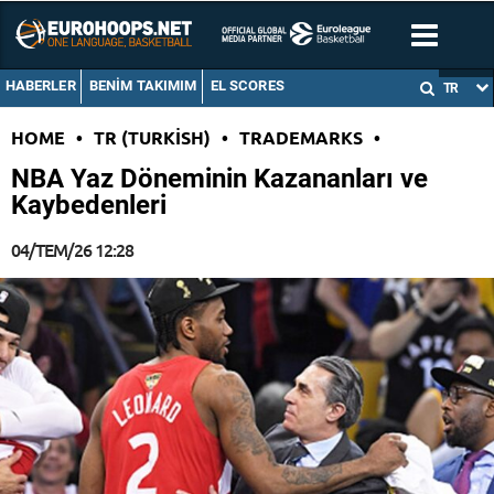
HABERLER
BENIM TAKIMIM
EL SCORES
TR
HOME
•
TR (TURKISH)
•
TRADEMARKS
•
NBA Yaz Döneminin Kazananları ve
Kaybedenleri
04/TEM/26 12:28