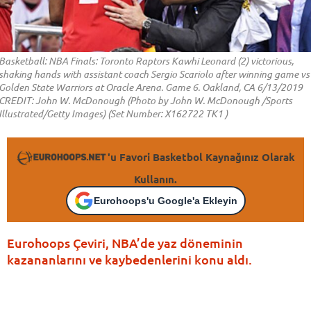
Basketball: NBA Finals: Toronto Raptors Kawhi Leonard (2) victorious,
shaking hands with assistant coach Sergio Scariolo after winning game vs
Golden State Warriors at Oracle Arena. Game 6. Oakland, CA 6/13/2019
CREDIT: John W. McDonough (Photo by John W. McDonough /Sports
Illustrated/Getty Images) (Set Number: X162722 TK1 )
'u Favori Basketbol Kaynağınız Olarak
Kullanın.
Eurohoops'u Google'a Ekleyin
Eurohoops Çeviri, NBA’de yaz döneminin
kazananlarını ve kaybedenlerini konu aldı.