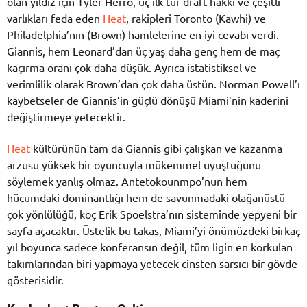
olan yıldız için Tyler Herro, üç ilk tur draft hakkı ve çeşitli
varlıkları feda eden
Heat
, rakipleri Toronto (Kawhi) ve
Philadelphia’nın (Brown) hamlelerine en iyi cevabı verdi.
Giannis, hem Leonard’dan üç yaş daha genç hem de maç
kaçırma oranı çok daha düşük. Ayrıca istatistiksel ve
verimlilik olarak Brown’dan çok daha üstün. Norman Powell’ı
kaybetseler de Giannis’in güçlü dönüşü Miami’nin kaderini
değiştirmeye yetecektir.
Heat
kültürünün tam da Giannis gibi çalışkan ve kazanma
arzusu yüksek bir oyuncuyla mükemmel uyuştuğunu
söylemek yanlış olmaz. Antetokounmpo’nun hem
hücumdaki dominantlığı hem de savunmadaki olağanüstü
çok yönlülüğü, koç Erik Spoelstra’nın sisteminde yepyeni bir
sayfa açacaktır. Üstelik bu takas, Miami’yi önümüzdeki birkaç
yıl boyunca sadece konferansın değil, tüm ligin en korkulan
takımlarından biri yapmaya yetecek cinsten sarsıcı bir gövde
gösterisidir.