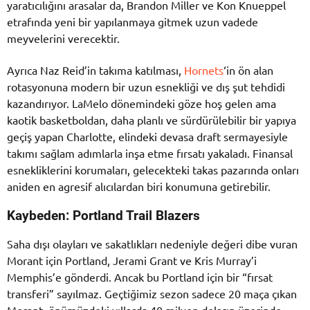
yaratıcılığını arasalar da, Brandon Miller ve Kon Knueppel
etrafında yeni bir yapılanmaya gitmek uzun vadede
meyvelerini verecektir.
Ayrıca Naz Reid’in takıma katılması,
Hornets
‘in ön alan
rotasyonuna modern bir uzun esnekliği ve dış şut tehdidi
kazandırıyor. LaMelo dönemindeki göze hoş gelen ama
kaotik basketboldan, daha planlı ve sürdürülebilir bir yapıya
geçiş yapan Charlotte, elindeki devasa draft sermayesiyle
takımı sağlam adımlarla inşa etme fırsatı yakaladı. Finansal
esnekliklerini korumaları, gelecekteki takas pazarında onları
aniden en agresif alıcılardan biri konumuna getirebilir.
Kaybeden: Portland Trail Blazers
Saha dışı olayları ve sakatlıkları nedeniyle değeri dibe vuran
Morant için Portland, Jerami Grant ve Kris Murray’i
Memphis’e gönderdi. Ancak bu Portland için bir “fırsat
transferi” sayılmaz. Geçtiğimiz sezon sadece 20 maça çıkan
Morant, önümüzdeki yıllarda 40 milyon doların üzerinde