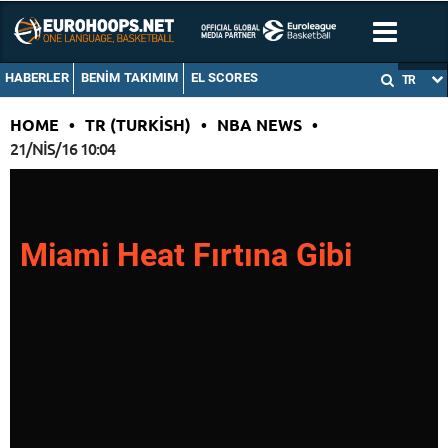
HABERLER
BENIM TAKIMIM
EL SCORES
TR
HOME
•
TR (TURKISH)
•
NBA NEWS
•
21/NIS/16 10:04
Miami Heat Fırtına Gibi