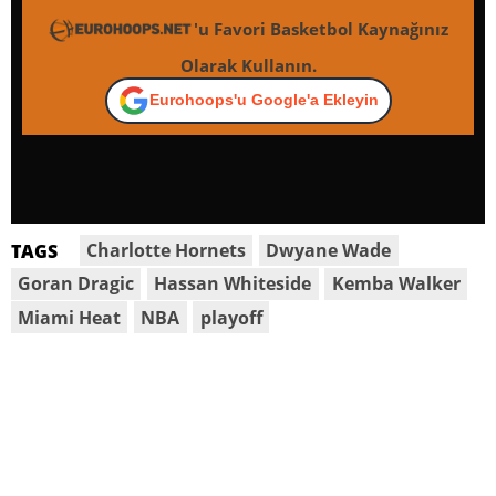
'u Favori Basketbol Kaynağınız
Olarak Kullanın.
Eurohoops'u Google'a Ekleyin
Charlotte Hornets
Dwyane Wade
TAGS
Goran Dragic
Hassan Whiteside
Kemba Walker
Miami Heat
NBA
playoff