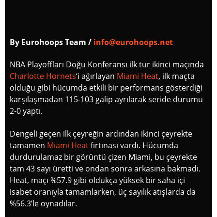
By Eurohoops Team
/
info@eurohoops.net
NBA Playoffları Doğu Konferansı ilk tur ikinci maçında
Charlotte Hornets
‘i ağırlayan
Miami Heat
, ilk maçta
olduğu gibi hücumda etkili bir performans gösterdiği
karşılaşmadan 115-103 galip ayrılarak seride durumu
2-0 yaptı.
Dengeli geçen ilk çeyreğin ardından ikinci çeyrekte
tamamen
Miami Heat
fırtınası vardı. Hücumda
durdurulamaz bir görüntü çizen Miami, bu çeyrekte
tam 43 sayı üretti ve ondan sonra arkasına bakmadı.
Heat, maçı %57.9 gibi oldukça yüksek bir saha içi
isabet oranıyla tamamlarken, üç sayılık atışlarda da
%56.3’le oynadılar.