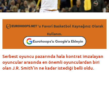
'u Favori Basketbol Kaynağınız Olarak
Kullanın.
Eurohoops'u Google'a Ekleyin
Serbest oyuncu pazarında hala kontrat imzalayan
oyuncular arasında en önemli oyunculardan biri
olan J.R. Smith’in ne kadar istediği belli oldu.