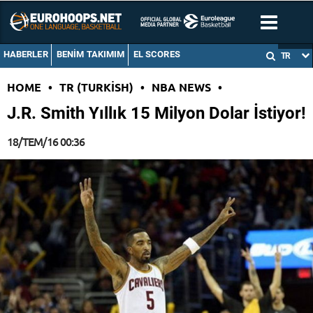
HABERLER
BENIM TAKIMIM
EL SCORES
TR
HOME
•
TR (TURKISH)
•
NBA NEWS
•
J.R. Smith Yıllık 15 Milyon Dolar İstiyor!
18/TEM/16 00:36