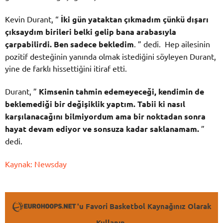
Kevin Durant, “
İki gün yataktan çıkmadım çünkü dışarı
çıksaydım birileri belki gelip bana arabasıyla
çarpabilirdi. Ben sadece bekledim
. ” dedi. Hep ailesinin
pozitif desteğinin yanında olmak istediğini söyleyen Durant,
yine de farklı hissettiğini itiraf etti.
Durant, ”
Kimsenin tahmin edemeyeceği, kendimin de
beklemediği bir değişiklik yaptım. Tabii ki nasıl
karşılanacağını bilmiyordum ama bir noktadan sonra
hayat devam ediyor ve sonsuza kadar saklanamam.
”
dedi.
Kaynak: Newsday
'u Favori Basketbol Kaynağınız Olarak
Kullanın.