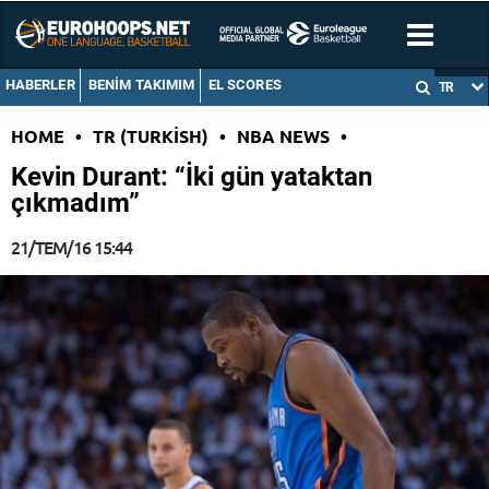
HABERLER
BENIM TAKIMIM
EL SCORES
TR
HOME
•
TR (TURKISH)
•
NBA NEWS
•
Kevin Durant: “İki gün yataktan
çıkmadım”
21/TEM/16 15:44