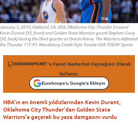
January 5, 2015; Oakland, CA, USA; Oklahoma City Thunder forward
Kevin Durant (35, front) and Golden State Warriors guard Stephen Curry
(30, back) during the third quarter at Oracle Arena. The Warriors defeated
the Thunder 117-91. Mandatory Credit: Kyle Terada-USA TODAY Sports
'u Favori Basketbol Kaynağınız Olarak
Kullanın.
Eurohoops'u Google'a Ekleyin
NBA’ın en önemli yıldızlarından Kevin Durant,
Oklahoma City Thunder’dan Golden State
Warriors’a geçerek bu yaza damgasını vurdu