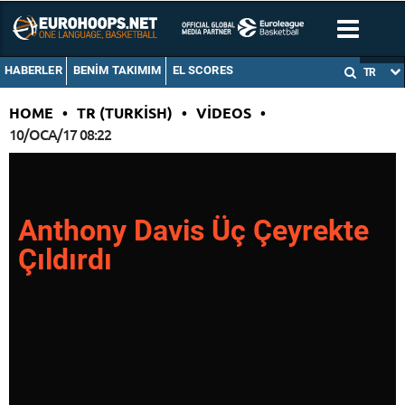
HABERLER
BENIM TAKIMIM
EL SCORES
TR
HOME
•
TR (TURKISH)
•
VIDEOS
•
10/OCA/17 08:22
Anthony Davis Üç Çeyrekte
Çıldırdı